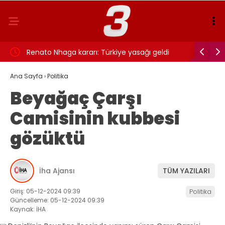
Renato Nhaga kararı: Türkiye yasağı geldi
Faruk Pek
“Evimde t
Ana Sayfa
›
Politika
Beyağaç Çarşı
Camisinin kubbesi
gözüktü
İha Ajansı
TÜM YAZILARI
Giriş: 05-12-2024 09:39
Politika
Güncelleme: 05-12-2024 09:39
Kaynak: İHA