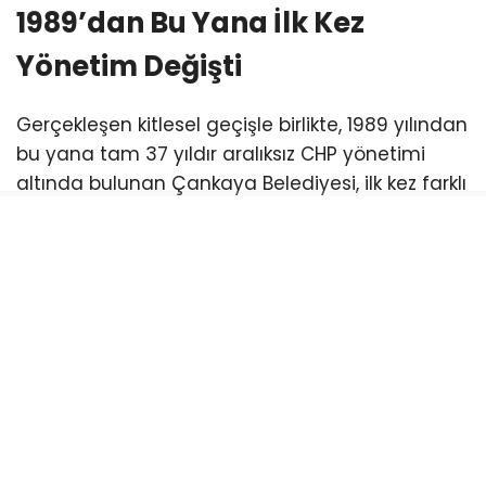
1989’dan Bu Yana İlk Kez
Yönetim Değişti
Gerçekleşen kitlesel geçişle birlikte, 1989 yılından
bu yana tam 37 yıldır aralıksız CHP yönetimi
altında bulunan Çankaya Belediyesi, ilk kez farklı
bir siyasi hareketin kontrolüne geçmiş oldu.
CHP’nin en güçlü “sembol kalesi” olarak kabul
edilen ilçedeki bu kırılma, başkent siyasetinde
kartların yeniden dağıtılmasına yol açtı.
Sürecin Arkasındaki Arka Plan