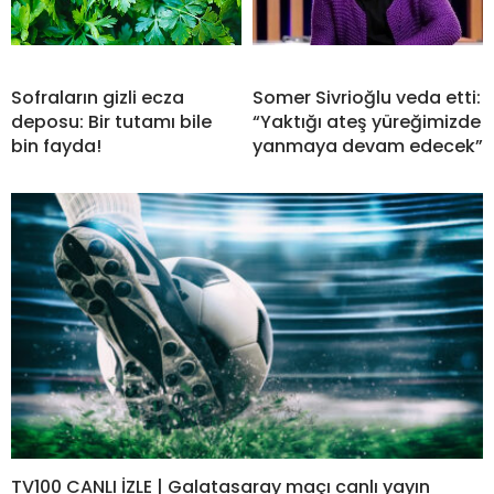
Sofraların gizli ecza
Somer Sivrioğlu veda etti:
deposu: Bir tutamı bile
“Yaktığı ateş yüreğimizde
bin fayda!
yanmaya devam edecek”
TV100 CANLI İZLE | Galatasaray maçı canlı yayın