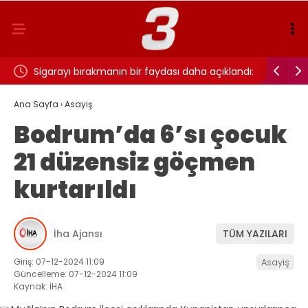
ı…
Sigarayı bırakmanın bir faydası daha açıklandı:
Cansever 
Beyin sağlığı için 7 yıl detayı dikkat çekti
Ana Sayfa
›
Asayiş
Bodrum’da 6’sı çocuk
21 düzensiz göçmen
kurtarıldı
İha Ajansı
TÜM YAZILARI
Giriş: 07-12-2024 11:09
Asayiş
Güncelleme: 07-12-2024 11:09
Kaynak: İHA