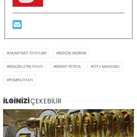
AKARYAKIT FIYATLARI
BENZIN INDIRIMI
BENZIN LITRE FIYATI.
BRENT PETROL
ÖTV MAHSUBU
POMPA FIYATI
İLGİNİZİ
ÇEKEBİLİR