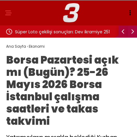
Süper Loto çekilişi sonuçları: Dev ikramiye 251
Anlık altı
milyon TL’yi aştı
Ana Sayfa
›
Ekonomi
Borsa Pazartesi açık
mı (Bugün)? 25-26
Mayıs 2026 Borsa
İstanbul çalışma
saatleri ve takas
takvimi