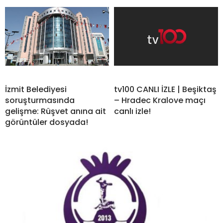
İzmit Belediyesi
tv100 CANLI İZLE | Beşiktaş
soruşturmasında
– Hradec Kralove maçı
gelişme: Rüşvet anına ait
canlı izle!
görüntüler dosyada!