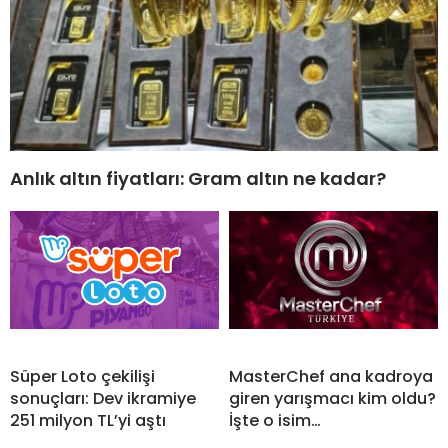
Anlık altın fiyatları: Gram altın ne kadar?
Süper Loto çekilişi
MasterChef ana kadroya
sonuçları: Dev ikramiye
giren yarışmacı kim oldu?
251 milyon TL’yi aştı
İşte o isim…