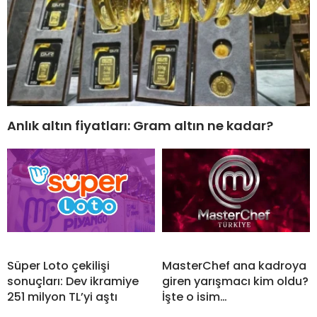
Anlık altın fiyatları: Gram altın ne kadar?
Süper Loto çekilişi
MasterChef ana kadroya
sonuçları: Dev ikramiye
giren yarışmacı kim oldu?
251 milyon TL’yi aştı
İşte o isim…