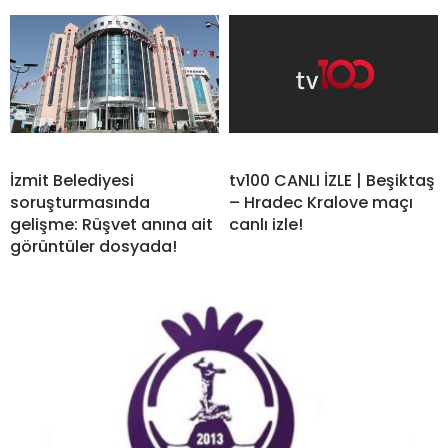
İzmit Belediyesi
tv100 CANLI İZLE | Beşiktaş
soruşturmasında
– Hradec Kralove maçı
gelişme: Rüşvet anına ait
canlı izle!
görüntüler dosyada!