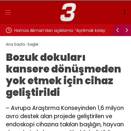
arıldı
Hamza Akman’dan açıklama: “Ayrılmak kolay
Ebrar Kar
olmadı”
Ana Sayfa
›
Sağlık
Bozuk dokuları
kansere dönüşmeden
yok etmek için cihaz
geliştirildi
– Avrupa Araştırma Konseyinden 1,6 milyon
avro destek alan projede geliştirilen ve
endoskopi cihazına takılan başlığın, hayvan