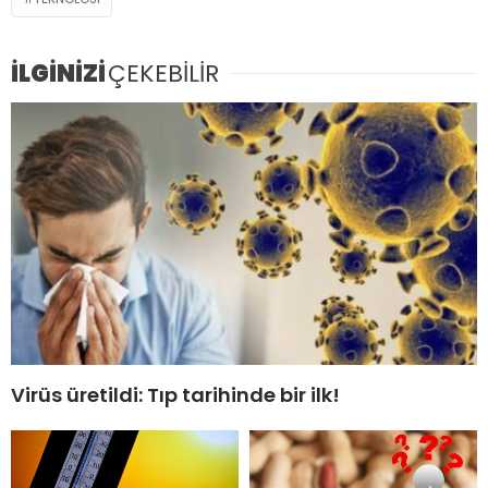
İLGİNİZİ
ÇEKEBİLİR
Virüs üretildi: Tıp tarihinde bir ilk!