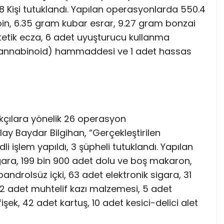
8 Kişi tutuklandı. Yapılan operasyonlarda 550.4
n, 6.35 gram kubar esrar, 9.27 gram bonzai
tetik ecza, 6 adet uyuşturucu kullanma
k kannabinoid) hammaddesi ve 1 adet hassas
kçılara yönelik 26 operasyon
Tülay Baydar Bilgihan, “Gerçekleştirilen
 işlem yapıldı, 3 şüpheli tutuklandı. Yapılan
ara, 199 bin 900 adet dolu ve boş makaron,
/bandrolsüz içki, 63 adet elektronik sigara, 31
2 adet muhtelif kazı malzemesi, 5 adet
şek, 42 adet kartuş, 10 adet kesici-delici alet