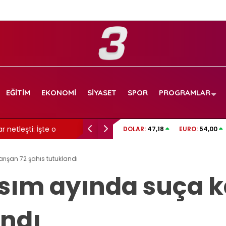
EĞITIM
EKONOMI
SIYASET
SPOR
PROGRAMLAR
 netleşti: İşte o
19.00’da toplanıyorlar: Afyonspor taraftarlar
DOLAR:
47,18
EURO:
54,00
rışan 72 şahıs tutuklandı
sım ayında suça k
andı