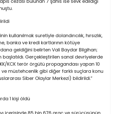
 hapis cezası bulunan 7 şahıs ise sevk edildiği
nuştu.
rildi
in kullanılmak suretiyle dolandırıcılık, hırsızlık,
rme, banka ve kredi kartlarının kötüye
ana geldiğini belirten Vali Baydar Bilgihan;
em başlatıldı. Gerçekleştirilen sanal devriyelerde
le PKK/KCK terör örgütü propagandası yapan 10
ve müstehcenlik gibi diğer farklı suçlara konu
rarası Siber Olaylar Merkezi) bildirildi.”
a 1 kişi öldü
yı içerisinde 85 bin 676 araç ve sürücüsünün