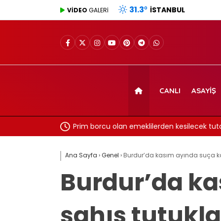
31.3
°
İSTANBUL
VİDEO
GALERİ
CANLI
ASAYIŞ
ı tek yürek!
Prim borcu olan emeklilerden kesilecek tutar
rakam
Ana Sayfa
›
Genel
›
Burdur’da kasım ayında suça ka
Burdur’da ka
şahıs tutukl