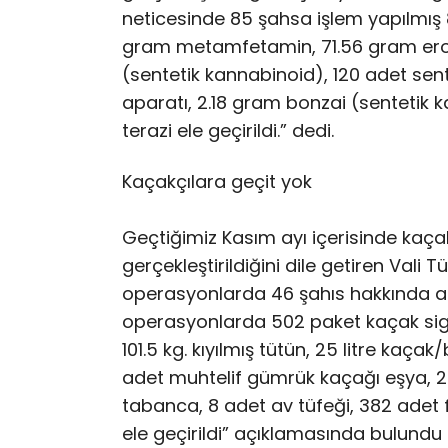
neticesinde 85 şahsa işlem yapılmış 
gram metamfetamin, 71.56 gram eroi
(sentetik kannabinoid), 120 adet sen
aparatı, 2.18 gram bonzai (senteti
terazi ele geçirildi.” dedi.
Kaçakçılara geçit yok
Geçtiğimiz Kasım ayı içerisinde kaça
gerçekleştirildiğini dile getiren Vali 
operasyonlarda 46 şahıs hakkında adli
operasyonlarda 502 paket kaçak sig
101.5 kg. kıyılmış tütün, 25 litre kaçak
adet muhtelif gümrük kaçağı eşya, 2
tabanca, 8 adet av tüfeği, 382 adet fi
ele geçirildi” açıklamasında bulundu