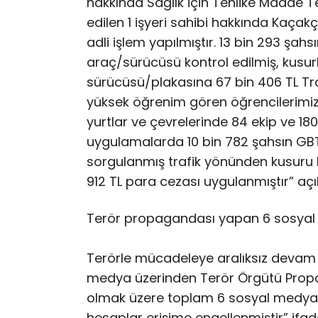
hakkında Sağlık için Tehlike Madde Tem
edilen 1 işyeri sahibi hakkında Kaç
adli işlem yapılmıştır. 13 bin 293 şah
araç/sürücüsü kontrol edilmiş, kusurl
sürücüsü/plakasına 67 bin 406 TL Traf
yüksek öğrenim gören öğrencilerimizi
yurtlar ve çevrelerinde 84 ekip ve 180 
uygulamalarda 10 bin 782 şahsın GBT
sorgulanmış trafik yönünden kusuru
912 TL para cezası uygulanmıştır” a
Terör propagandası yapan 6 sosyal 
Terörle mücadeleye aralıksız devam ed
medya üzerinden Terör Örgütü Prop
olmak üzere toplam 6 sosyal medya h
hesaplar erişime engellenmiştir” ifade