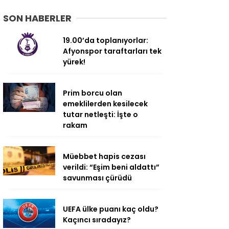
SON HABERLER
19.00’da toplanıyorlar:
Afyonspor taraftarları tek
yürek!
Prim borcu olan
emeklilerden kesilecek
tutar netleşti: İşte o
rakam
Müebbet hapis cezası
verildi: “Eşim beni aldattı”
savunması çürüdü
UEFA ülke puanı kaç oldu?
Kaçıncı sıradayız?