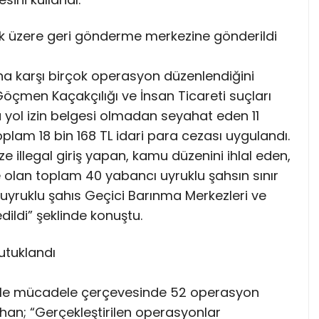
ek üzere geri gönderme merkezine gönderildi
a karşı birçok operasyon düzenlendiğini
“Göçmen Kaçakçılığı ve İnsan Ticareti suçları
yol izin belgesi olmadan seyahat eden 11
plam 18 bin 168 TL idari para cezası uygulandı.
e illegal giriş yapan, kamu düzenini ihlal eden,
e olan toplam 40 yabancı uyruklu şahsın sınır
cı uyruklu şahıs Geçici Barınma Merkezleri ve
ildi” şeklinde konuştu.
utuklandı
ile mücadele çerçevesinde 52 operasyon
lgihan; “Gerçekleştirilen operasyonlar