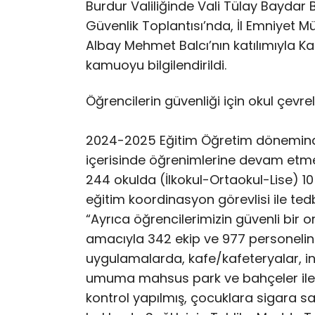
Burdur Valiliğinde Vali Tülay Baydar
Güvenlik Toplantısı’nda, İl Emniyet
Albay Mehmet Balcı’nın katılımıyla K
kamuoyu bilgilendirildi.
Öğrencilerin güvenliği için okul çevre
2024-2025 Eğitim Öğretim döneminde
içerisinde öğrenimlerine devam etme
244 okulda (İlkokul-Ortaokul-Lise) 10 
eğitim koordinasyon görevlisi ile tedbi
“Ayrıca öğrencilerimizin güvenli bi
amacıyla 342 ekip ve 977 personelin k
uygulamalarda, kafe/kafeteryalar, in
umuma mahsus park ve bahçeler ile o
kontrol yapılmış, çocuklara sigara satı