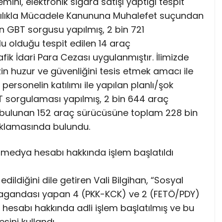
ini, elektronik sigara satışı yaptığı tespit
akçılıkla Mücadele Kanununa Muhalefet suçundan
sın GBT sorgusu yapılmış, 2 bin 721
u olduğu tespit edilen 14 araç
ik İdari Para Cezası uygulanmıştır. İlimizde
n huzur ve güvenliğini tesis etmek amacı ile
personelin katılımı ile yapılan planlı/şok
 sorgulaması yapılmış, 2 bin 644 araç
 bulunan 152 araç sürücüsüne toplam 228 bin
çıklamasında bulundu.
medya hesabı hakkında işlem başlatıldı
ildiğini dile getiren Vali Bilgihan, “Sosyal
agandası yapan 4 (PKK-KCK) ve 2 (FETÖ/PDY)
esabı hakkında adli işlem başlatılmış ve bu
sini kullandı.