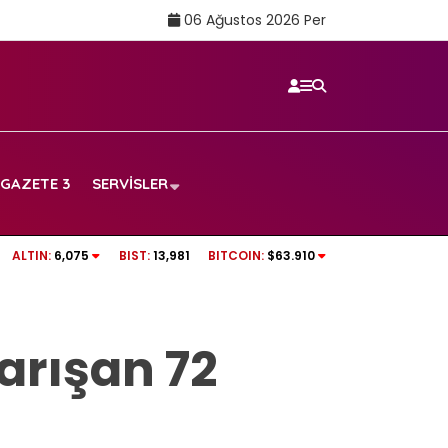
06 Ağustos 2026 Per
GAZETE 3
SERVISLER
ı tek yürek!
Prim borcu olan emeklilerden kesilecek tuta
ALTIN:
6,075
BIST:
13,981
BITCOIN:
$63.910
rakam
arışan 72