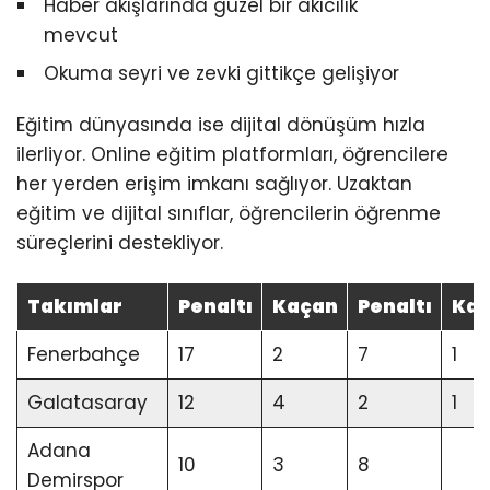
Haber akışlarında güzel bir akıcılık
mevcut
Okuma seyri ve zevki gittikçe gelişiyor
Eğitim dünyasında ise dijital dönüşüm hızla
ilerliyor. Online eğitim platformları, öğrencilere
her yerden erişim imkanı sağlıyor. Uzaktan
eğitim ve dijital sınıflar, öğrencilerin öğrenme
süreçlerini destekliyor.
Takımlar
Penaltı
Kaçan
Penaltı
Ka
Fenerbahçe
17
2
7
1
Galatasaray
12
4
2
1
Adana
10
3
8
Demirspor