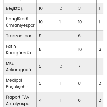
Beşiktaş
10
2
3
1
HangiKredi
10
1
10
1
Ümraniyespor
Trabzonspor
9
6
Fatih
8
10
3
Karagümrük
MKE
5
2
7
Ankaragücü
Medipol
5
1
8
2
Başakşehir
Fraport TAV
4
1
6
2
Antalyaspor