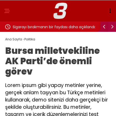
ı…
Sigarayı bırakmanın bir faydası daha açıklandı:
Cansever 
Beyin sağlığı için 7 yıl detayı dikkat çekti
Ana Sayfa
›
Politika
Bursa milletvekiline
AK Parti’de önemli
görev
Lorem ipsum gibi yapay metinler yerine,
gerçek anlam taşıyan bu Türkçe metinleri
kullanarak, demo sitenizi daha gerçekçi bir
şekilde oluşturabilirsiniz. Bu metinler,
tasarım ve içerik düzenlemelerinizi test