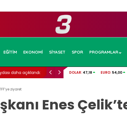
EĞITIM
EKONOMI
SIYASET
SPOR
PROGRAMLAR
ı: Beyin sağlığı için
Cansever hayatını kaybetti: 59 yaşındaydı
DOLAR:
47,18
EURO:
54,00
FF’ye ziyaret
şkanı Enes Çelik’t