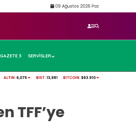
09 Ağustos 2026 Paz
GAZETE 3
SERVISLER
…
Sigarayı bırakmanın bir faydası daha açıklan
ALTIN:
6,075
BIST:
13,981
BITCOIN:
$63.910
7 yıl detayı dikkat çekti
en TFF’ye