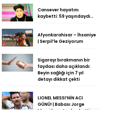
Cansever hayatını
kaybetti: 59 yaşındaydı…
Afyonkarahisar – İhsaniye
| Serpil’le Geziyorum
Sigarayı bırakmanın bir
faydası daha açıklandı:
Beyin sağlığı için 7 yıl
detayı dikkat çekti
LIONEL MESSI’NİN ACI
GÜNÜ! | Babası Jorge
Messi hayatını kaybetti
Sofraların gizli ecza
deposu: Bir tutamı bile bin