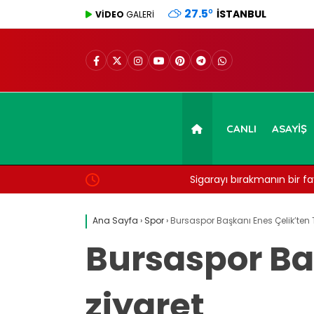
27.5
°
İSTANBUL
VİDEO
GALERİ
CANLI
ASAYIŞ
Sigarayı bırakmanın bir faydası daha açıkland
7 yıl detayı dikkat çekti
Ana Sayfa
›
Spor
›
Bursaspor Başkanı Enes Çelik’ten T
Bursaspor Ba
ziyaret