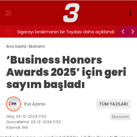
ı…
Sigarayı bırakmanın bir faydası daha açıklandı:
Cansever 
Beyin sağlığı için 7 yıl detayı dikkat çekti
Ana Sayfa
›
Ekonomi
‘Business Honors
Awards 2025’ için geri
sayım başladı
İha Ajansı
TÜM YAZILARI
Giriş: 03-12-2024 11:53
Ekonomi
Güncelleme: 03-12-2024 11:53
Kaynak: İHA