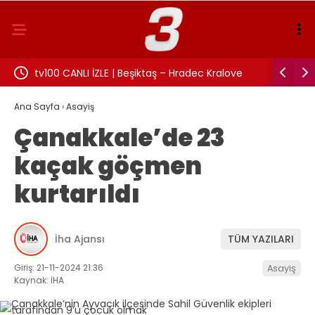
:
tv100 CANLI İZLE | Beşiktaş – Hradec Kralove
İzmit Bel
maçı canlı izle!
Rüşvet an
Ana Sayfa
›
Asayiş
Çanakkale’de 23
kaçak göçmen
kurtarıldı
İha Ajansı
TÜM YAZILARI
Giriş: 21-11-2024 21:36
Asayiş
Kaynak: İHA