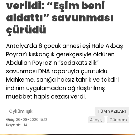
verildi: “Eşim beni
aldattı” savunması
çürüdü
Antalya’da 6 çocuk annesi eşi Hale Akbaş
Poyraz’ı kıskançlık gerekçesiyle öldüren
Abdullah Poyraz’ın “sadakatsizlik”
savunması DNA raporuyla çürütüldü.
Mahkeme, sanığa haksız tahrik ve takdiri
indirim uygulamadan ağırlaştırılmış
müebbet hapis cezası verdi.
Öyküm Işık
TÜM YAZILARI
Giriş: 06-08-2026 15:12
Asayiş
Gündem
Kaynak: İHA