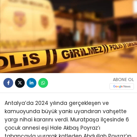
ABONE OL
Antalya’da 2024 yılında gerçekleşen ve
kamuoyunda büyük yankı uyandıran vahşette
yargı nihai kararını verdi. Muratpaşa ilçesinde 6
çocuk annesi eşi Hale Akbaş Poyraz’ı
tabancayla vurarak katleden Abdullah Poyraz’ın