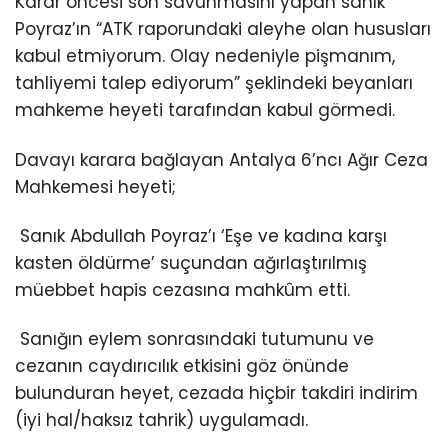
Karar öncesi son savunmasını yapan sanık
Poyraz’ın “ATK raporundaki aleyhe olan hususları
kabul etmiyorum. Olay nedeniyle pişmanım,
tahliyemi talep ediyorum” şeklindeki beyanları
mahkeme heyeti tarafından kabul görmedi.
Davayı karara bağlayan Antalya 6’ncı Ağır Ceza
Mahkemesi heyeti;
Sanık Abdullah Poyraz’ı ‘Eşe ve kadına karşı
kasten öldürme’ suçundan ağırlaştırılmış
müebbet hapis cezasına mahkûm etti.
Sanığın eylem sonrasındaki tutumunu ve
cezanın caydırıcılık etkisini göz önünde
bulunduran heyet, cezada hiçbir takdiri indirim
(iyi hal/haksız tahrik) uygulamadı.