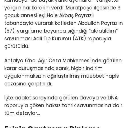
kamuoyunda büyük yankı uyandıran vahşette
yargı nihai kararını verdi. Muratpaşa ilçesinde 6
çocuk annesi eşi Hale Akbaş Poyraz’ı
tabancayla vurarak katleden Abdullah Poyraz’ın
(57), yargılama boyunca sığındığı “aldatıldım”
savunması Adli Tıp Kurumu (ATK) raporuyla
çürütüldü.
Antalya 6’ncı Ağır Ceza Mahkemesi’nde görülen
karar duruşmasında sanık, hiçbir indirim
uygulanmaksızın ağırlaştırılmış müebbet hapis
cezasına çarptırıldı.
İşte adalet sarayında görülen davaya ve DNA
raporuyla çöken haksız tahrik savunmasına dair
tüm detaylar…