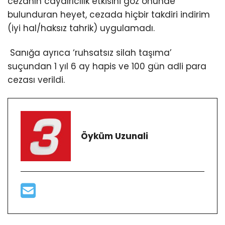
cezanın caydırıcılık etkisini göz önünde
bulunduran heyet, cezada hiçbir takdiri indirim
(iyi hal/haksız tahrik) uygulamadı.
Sanığa ayrıca ‘ruhsatsız silah taşıma’
suçundan 1 yıl 6 ay hapis ve 100 gün adli para
cezası verildi.
Öyküm Uzunali