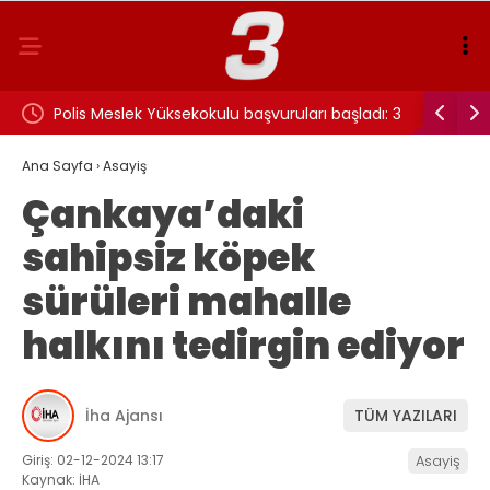
arna
Polis Meslek Yüksekokulu başvuruları başladı: 3
7 Ağustos
bin 250 öğrenci alınacak
makinesi,
Ana Sayfa
›
Asayiş
Çankaya’daki
fırsatları
sahipsiz köpek
sürüleri mahalle
halkını tedirgin ediyor
İha Ajansı
TÜM YAZILARI
Giriş: 02-12-2024 13:17
Asayiş
Kaynak: İHA