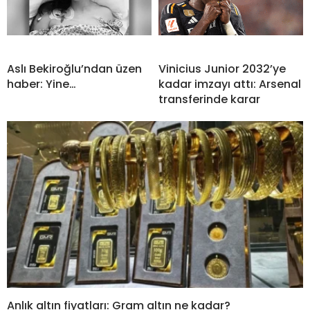
Aslı Bekiroğlu’ndan üzen
Vinicius Junior 2032’ye
haber: Yine…
kadar imzayı attı: Arsenal
transferinde karar
Anlık altın fiyatları: Gram altın ne kadar?