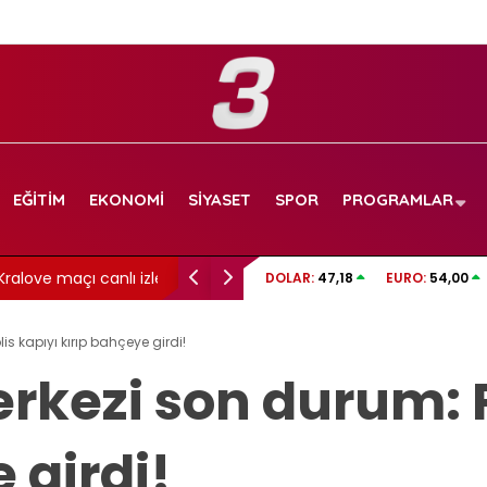
EĞITIM
EKONOMI
SIYASET
SPOR
PROGRAMLAR
maçı canlı izle!
İzmit Belediyesi soruşturmasında gelişme: 
DOLAR:
47,18
EURO:
54,00
görüntüler dosyada!
s kapıyı kırıp bahçeye girdi!
rkezi son durum: P
 girdi!