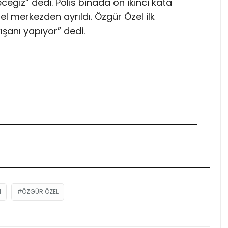
iz” dedi. Polis binada on ikinci kata
el merkezden ayrıldı. Özgür Özel ilk
şanı yapıyor” dedi.
N
ÖZGÜR ÖZEL