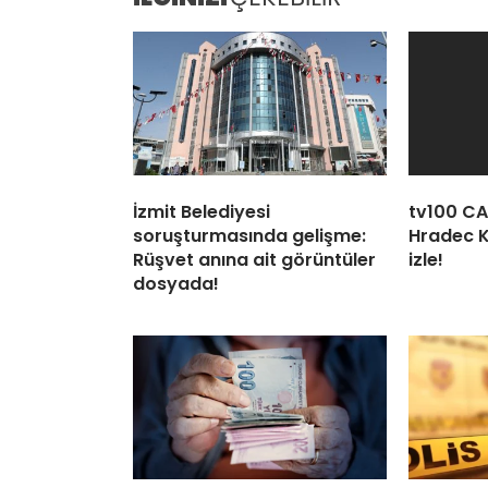
İzmit Belediyesi
tv100 CAN
soruşturmasında gelişme:
Hradec K
Rüşvet anına ait görüntüler
izle!
dosyada!