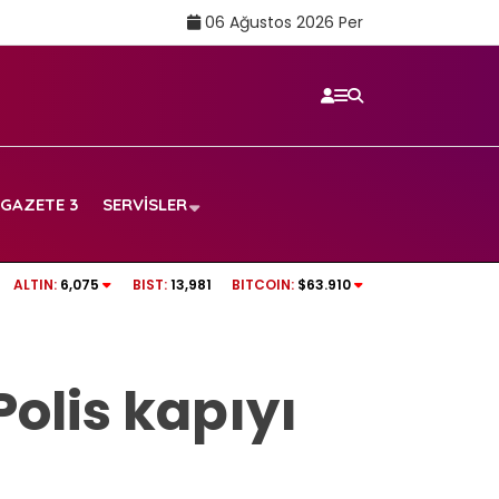
06 Ağustos 2026 Per
GAZETE 3
SERVISLER
Rüşvet anına ait
tv100 CANLI İZLE | Beşiktaş – Hradec Kralove
ALTIN:
6,075
BIST:
13,981
BITCOIN:
$63.910
olis kapıyı