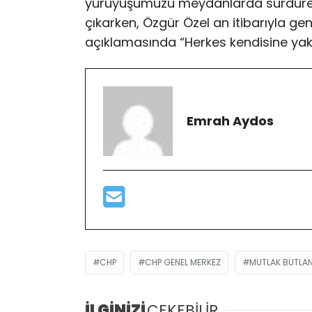
yürüyüşümüzü meydanlarda sürdüreceğ
çıkarken, Özgür Özel an itibarıyla gen
açıklamasında “Herkes kendisine yakı
Emrah Aydos
CHP
CHP GENEL MERKEZ
MUTLAK BUTLA
İLGİNİZİ
ÇEKEBİLİR