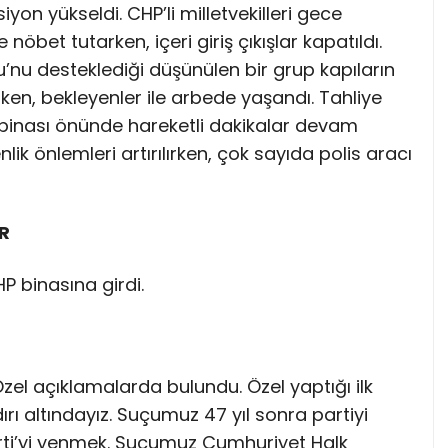
on yükseldi. CHP’li milletvekilleri gece
bet tutarken, içeri giriş çıkışlar kapatıldı.
’nu desteklediği düşünülen bir grup kapıların
rken, bekleyenler ile arbede yaşandı. Tahliye
 binası önünde hareketli dakikalar devam
lik önlemleri artırılırken, çok sayıda polis aracı
R
P binasına girdi.
Özel açıklamalarda bulundu. Özel yaptığı ilk
ı altındayız. Suçumuz 47 yıl sonra partiyi
rti’yi yenmek. Suçumuz Cumhuriyet Halk