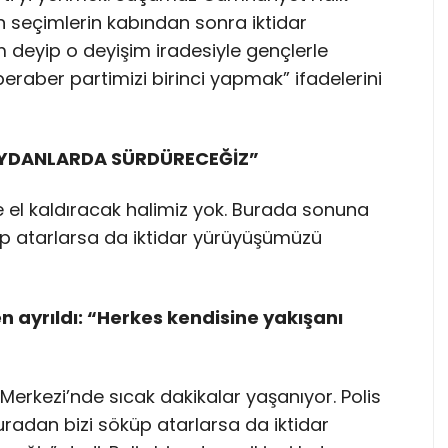
son seçimlerin kabından sonra iktidar
im deyip o deyişim iradesiyle gençlerle
beraber partimizi birinci yapmak” ifadelerini
EYDANLARDA SÜRDÜRECEĞİZ”
e el kaldıracak halimiz yok. Burada sonuna
üp atarlarsa da iktidar yürüyüşümüzü
 ayrıldı:
“Herkes kendisine yakışanı
 Merkezi’nde sıcak dakikalar yaşanıyor. Polis
radan bizi söküp atarlarsa da iktidar