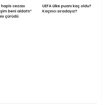
hapis cezası
UEFA ülke puanı kaç oldu?
“Eşim beni aldattı”
Kaçıncı sıradayız?
sı çürüdü