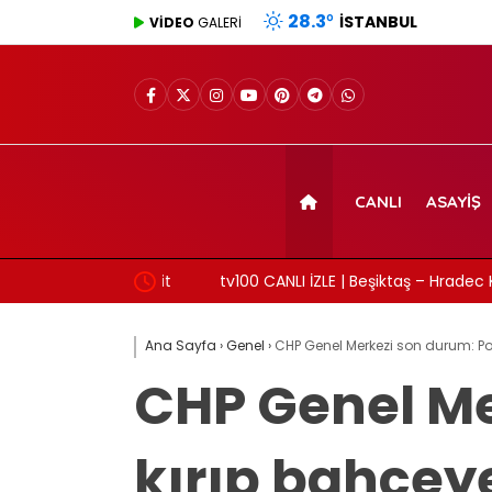
28.3
°
İSTANBUL
VİDEO
GALERİ
CANLI
ASAYIŞ
üşvet anına ait
tv100 CANLI İZLE | Beşiktaş – Hradec Kralove 
Ana Sayfa
›
Genel
›
CHP Genel Merkezi son durum: Poli
CHP Genel Me
kırıp bahçeye