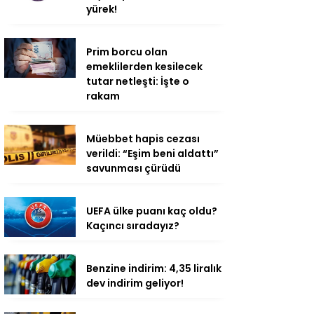
yürek!
Prim borcu olan
emeklilerden kesilecek
tutar netleşti: İşte o
rakam
Müebbet hapis cezası
verildi: “Eşim beni aldattı”
savunması çürüdü
UEFA ülke puanı kaç oldu?
Kaçıncı sıradayız?
Benzine indirim: 4,35 liralık
dev indirim geliyor!