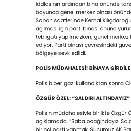
iddiasının ardından bina önünde tansiy
boyunca genel merkez binası önünde nö
Sabah saatlerinde Kemal Kılıçdaroğlu
açılması için parti binası önüne yürü
tebligatı yapılmazken, genel merkez
ediyor. Parti binası çevresindeki güven
bölgeye sevk edildi.
POLİS MÜDAHALESİ! BİNAYA GİRDİLE
Polis biber gazı kullandıktan sonra CH
ÖZGÜR ÖZEL: “SALDIRI ALTINDAYIZ”
Polisin müdahalesiyle birlikte Özgür 
açıklamada, “Baba ocağındayız. Saldır
birinci parti yapmak. Suçumuz AK Pa