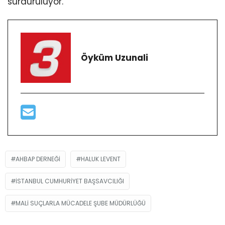
sürdürülüyor.
Öyküm Uzunali
AHBAP DERNEĞI
HALUK LEVENT
ISTANBUL CUMHURIYET BAŞSAVCILIĞI
MALI SUÇLARLA MÜCADELE ŞUBE MÜDÜRLÜĞÜ