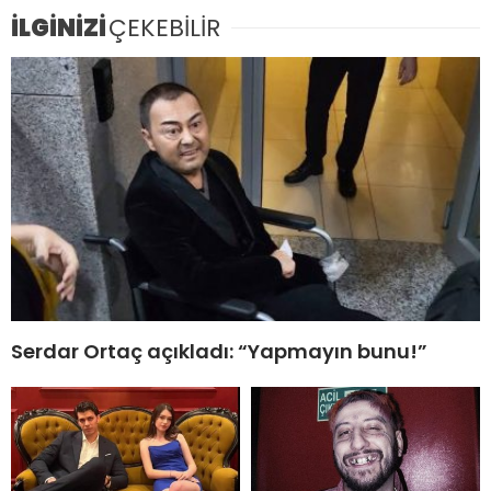
İLGİNİZİ
ÇEKEBİLİR
Serdar Ortaç açıkladı: “Yapmayın bunu!”