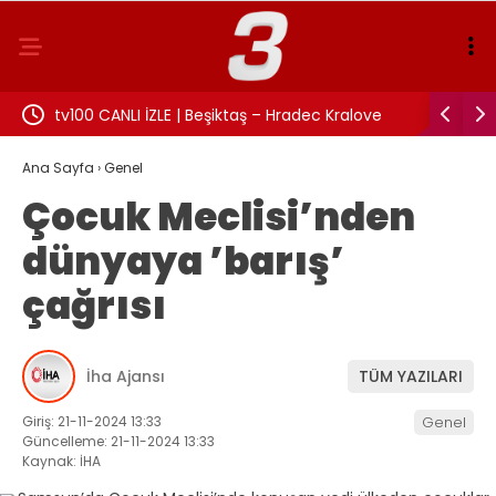
:
tv100 CANLI İZLE | Beşiktaş – Hradec Kralove
İzmit Bel
maçı canlı izle!
Rüşvet an
Ana Sayfa
›
Genel
Çocuk Meclisi’nden
dünyaya ’barış’
çağrısı
İha Ajansı
TÜM YAZILARI
Giriş: 21-11-2024 13:33
Genel
Güncelleme: 21-11-2024 13:33
Kaynak: İHA