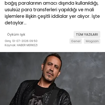
bağış paralarının amacı dışında kullanıldığı,
usulsüz para transferleri yapıldığı ve mali
işlemlere ilişkin çeşitli iddialar yer alıyor. İşte
detaylar…
Öyküm Işık
TÜM YAZILARI
Giriş: 13-07-2026 09:50
Genel
Magazin
Kaynak: HABER MERKEZI