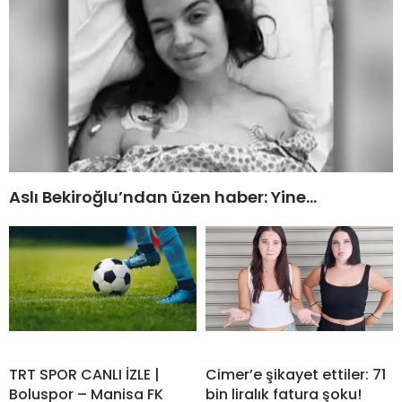
Aslı Bekiroğlu’ndan üzen haber: Yine…
TRT SPOR CANLI İZLE |
Cimer’e şikayet ettiler: 71
Boluspor – Manisa FK
bin liralık fatura şoku!