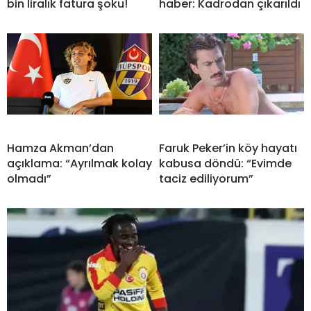
bin liralık fatura şoku!
haber: Kadrodan çıkarıldı
Hamza Akman’dan
Faruk Peker’in köy hayatı
açıklama: “Ayrılmak kolay
kabusa döndü: “Evimde
olmadı”
taciz ediliyorum”