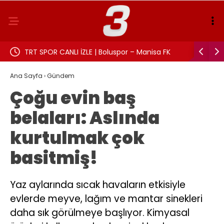
TRT SPOR CANLI İZLE | Boluspor – Manisa FK
Aslı Beki
maçı canlı yayın frekans ve izleme linki
Ana Sayfa
›
Gündem
Çoğu evin baş
belaları: Aslında
kurtulmak çok
basitmiş!
Yaz aylarında sıcak havaların etkisiyle
evlerde meyve, lağım ve mantar sinekleri
daha sık görülmeye başlıyor. Kimyasal