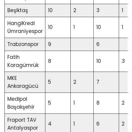
Beşiktaş
10
2
3
1
HangiKredi
10
1
10
1
Ümraniyespor
Trabzonspor
9
6
Fatih
8
10
3
Karagümrük
MKE
5
2
7
Ankaragücü
Medipol
5
1
8
2
Başakşehir
Fraport TAV
4
1
6
2
Antalyaspor