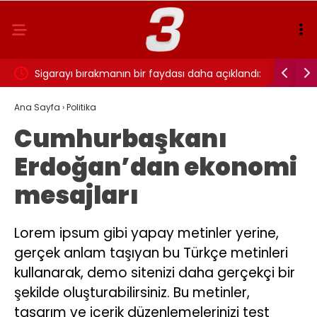
ı…
Sigarayı bırakmanın bir faydası daha açıklandı:
Cansever 
Beyin sağlığı için 7 yıl detayı dikkat çekti
Ana Sayfa
›
Politika
Cumhurbaşkanı
Erdoğan’dan ekonomi
mesajları
Lorem ipsum gibi yapay metinler yerine,
gerçek anlam taşıyan bu Türkçe metinleri
kullanarak, demo sitenizi daha gerçekçi bir
şekilde oluşturabilirsiniz. Bu metinler,
tasarım ve içerik düzenlemelerinizi test