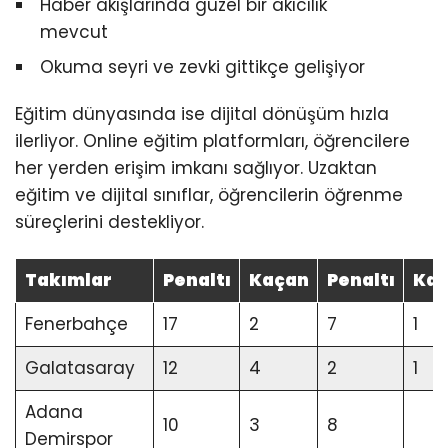
Haber akışlarında güzel bir akıcılık
mevcut
Okuma seyri ve zevki gittikçe gelişiyor
Eğitim dünyasında ise dijital dönüşüm hızla
ilerliyor. Online eğitim platformları, öğrencilere
her yerden erişim imkanı sağlıyor. Uzaktan
eğitim ve dijital sınıflar, öğrencilerin öğrenme
süreçlerini destekliyor.
Takımlar
Penaltı
Kaçan
Penaltı
Ka
Fenerbahçe
17
2
7
1
Galatasaray
12
4
2
1
Adana
10
3
8
Demirspor