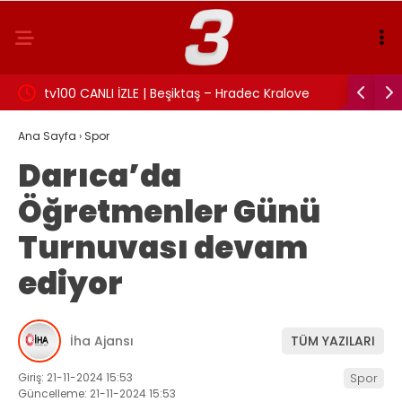
:
tv100 CANLI İZLE | Beşiktaş – Hradec Kralove
İzmit Bel
maçı canlı izle!
Rüşvet an
Ana Sayfa
›
Spor
Darıca’da
Öğretmenler Günü
Turnuvası devam
ediyor
İha Ajansı
TÜM YAZILARI
Giriş: 21-11-2024 15:53
Spor
Güncelleme: 21-11-2024 15:53