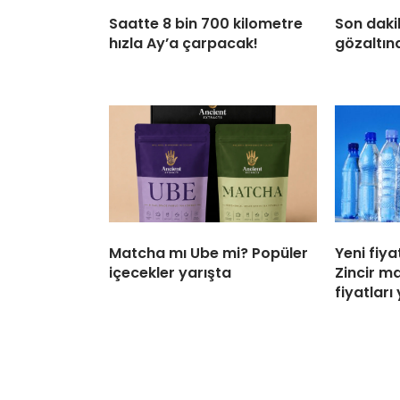
Saatte 8 bin 700 kilometre
Son daki
hızla Ay’a çarpacak!
gözaltına
Matcha mı Ube mi? Popüler
Yeni fiya
içecekler yarışta
Zincir m
fiyatları