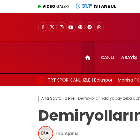
31.1
°
İSTANBUL
VİDEO
GALERİ
CANLI
ASAYIŞ
TRT SPOR CANLI İZLE | Boluspor – Manisa FK 
frekans ve izleme linki
Ana Sayfa
›
Genel
›
Demiryollarında yapay zeka dö
Demiryolları
İha Ajansı