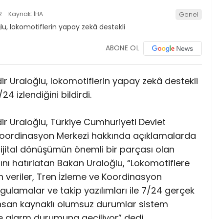
2
Kaynak: İHA
Genel
ABONE OL
r Uraloğlu, lokomotiflerin yapay zekâ destekli
4 izlendiğini bildirdi.
ir Uraloğlu, Türkiye Cumhuriyeti Devlet
 Koordinasyon Merkezi hakkında açıklamalarda
ijital dönüşümün önemli bir parçası olan
ını hatırlatan Bakan Uraloğlu, “Lokomotiflere
n veriler, Tren İzleme ve Koordinasyon
ulamalar ve takip yazılımları ile 7/24 gerçek
insan kaynaklı olumsuz durumlar sistem
ve alarm durumuna geçiliyor” dedi.