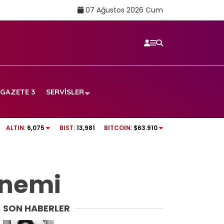
07 Ağustos 2026 Cum
GAZETE 3
SERVISLER
TRT SPOR CANLI İZLE | Boluspor – Manisa FK
ALTIN:
6,075
BIST:
13,981
BITCOIN:
$63.910
frekans ve izleme linki
önemi
SON HABERLER