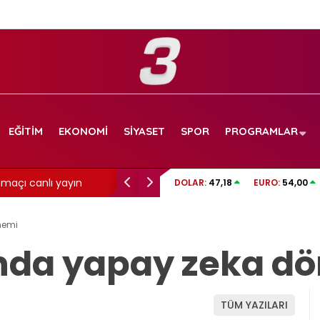
EĞITIM
EKONOMI
SIYASET
SPOR
PROGRAMLAR
maçı canlı yayın
Aslı Bekiroğlu’ndan üzen haber: Yine…
DOLAR:
47,18
EURO:
54,00
nemi
nda yapay zeka d
TÜM YAZILARI