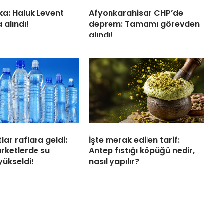
ka: Haluk Levent
Afyonkarahisar CHP’de
 alındı!
deprem: Tamamı görevden
alındı!
tlar raflara geldi:
İşte merak edilen tarif:
arketlerde su
Antep fıstığı köpüğü nedir,
 yükseldi!
nasıl yapılır?