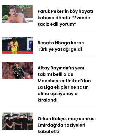
Faruk Peker’in köy hayatı
kabusa döndü: “Evimde
taciz ediliyorum”
Renato Nhaga kararı:
Türkiye yasağı geldi
Altay Bayındır’ın yeni
takımı belli oldu:
Manchester United’dan
La Liga ekiplerine satın
alma opsiyonuyla
kiralandı
Orkun Kökçü, maç sonrası
Emirdağ’da taziyeleri
kabul etti