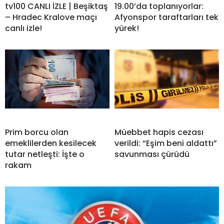
tv100 CANLI İZLE | Beşiktaş
19.00’da toplanıyorlar:
– Hradec Kralove maçı
Afyonspor taraftarları tek
canlı izle!
yürek!
Prim borcu olan
Müebbet hapis cezası
emeklilerden kesilecek
verildi: “Eşim beni aldattı”
tutar netleşti: İşte o
savunması çürüdü
rakam