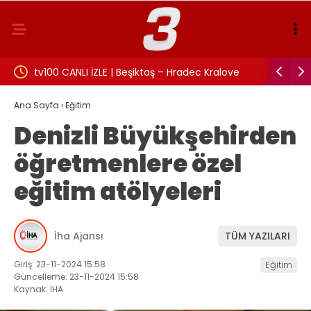
v100 CANLI İZLE | Beşiktaş – Hradec Kralove
İzmit Belediyesi 
açı canlı izle!
Rüşvet anına ait 
Ana Sayfa
›
Eğitim
Denizli Büyükşehirden
öğretmenlere özel
eğitim atölyeleri
İha Ajansı
TÜM YAZILARI
Giriş: 23-11-2024 15:58
Eğitim
Güncelleme: 23-11-2024 15:58
Kaynak: İHA