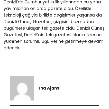
Denizli’de Cumhuriyet’in ilk yıllarından bu yana
yayımlanan onlarca gazete oldu. Özellikle
teknoloji çağıyla birlikte değişimler yaşansa da
Denizli Güneş Gazetesi, çizgisini bozmadan
bugünlere ulaşan tek gazete oldu. Denizli Güneş
Gazetesi, Denizli’nin tek gazetesi olarak üzerine
yüklenen sorumluluğu yerine getirmeye devam
edecek.
İha Ajansı