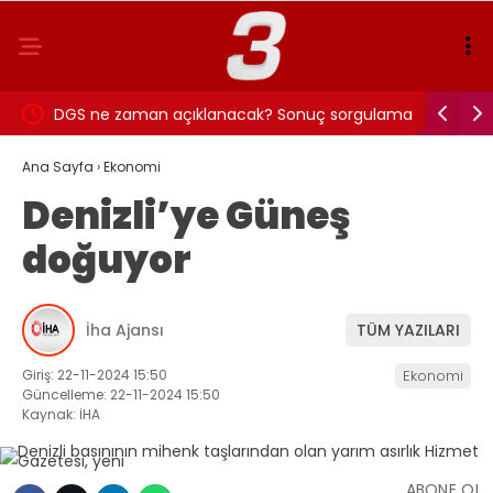
HP’den
DGS ne zaman açıklanacak? Sonuç sorgulama
Menderes
ekranı!
istifa et
Ana Sayfa
›
Ekonomi
Denizli’ye Güneş
doğuyor
İha Ajansı
TÜM YAZILARI
Giriş: 22-11-2024 15:50
Ekonomi
Güncelleme: 22-11-2024 15:50
Kaynak: İHA
ABONE OL