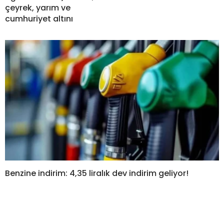
çeyrek, yarım ve
cumhuriyet altını
Benzine indirim: 4,35 liralık dev indirim geliyor!