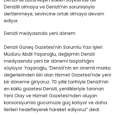
Denizli ile bütünleşen kökleri sayesinde de
Denizlili olmaya ve Denizli’nin sorunlarıyla
dertlenmeye, sevincine ortak olmaya devam
ediyor.
Denizli medyasında yeni dönem
Denizli Güneş Gazetesi’nin Sorumlu Yazı İşleri
Müdürü Abdil Yaşaroğlu, değişimin Denizli
medyasında yeni bir dönemi başlattığını
söylüyor. Yaşaroğlu, “Denizli’nin en önemli marka
değerlerinden biri olan Hizmet Gazetesi’nde yeni
bir döneme giriyoruz. 70 yıllık tarihiyle Denizli’nin
en köklü gazetesi Denizli, yenilikleriyle tanınan
Yeni Olay ve Hizmet Gazetesi’nden oluşan
konsorsiyumla gücümüze güç katıyor ve daha
ilerileri hedefleyerek hareket ediyoruz” dedi.