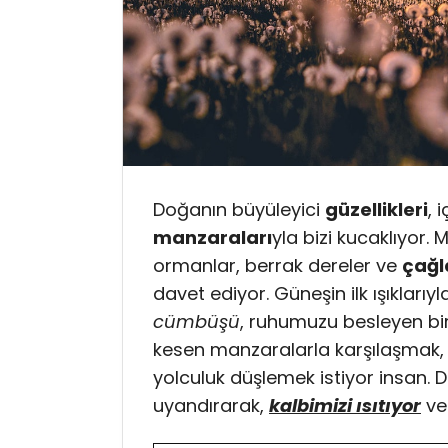
Doğanın büyüleyici
güzellikleri
, 
manzaraları
yla bizi kucaklıyor
ormanlar, berrak dereler ve
çağl
davet ediyor. Güneşin ilk ışıklarıy
cümbüşü
, ruhumuzu besleyen bir
kesen manzaralarla karşılaşmak
yolculuk düşlemek istiyor insan. 
uyandırarak,
kalbimizi ısıtıyor
ve 