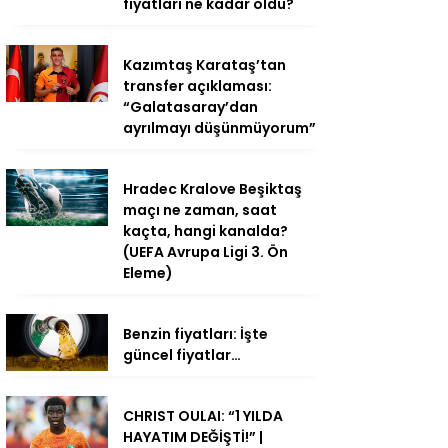
fiyatları ne kadar oldu?
Kazımtaş Karataş’tan
transfer açıklaması:
“Galatasaray’dan
ayrılmayı düşünmüyorum”
Hradec Kralove Beşiktaş
maçı ne zaman, saat
kaçta, hangi kanalda?
(UEFA Avrupa Ligi 3. Ön
Eleme)
Benzin fiyatları: İşte
güncel fiyatlar…
CHRIST OULAI: “1 YILDA
HAYATIM DEĞİŞTİ!” |