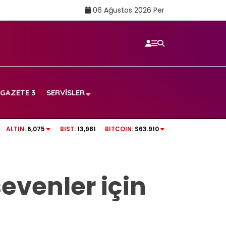
06 Ağustos 2026 Per
GAZETE 3
SERVISLER
m görmeye başladı!
Hakan Demirağ kimdir? Ne iş yapıyor, nerel
ALTIN:
6,075
BIST:
13,981
BITCOIN:
$63.910
evenler için