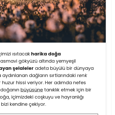
içimizi ısıtacak
harika doğa
. Masmavi gökyüzü altında yemyeşil
ayan şelaleler
adeta büyülü bir dünyaya
la aydınlanan dağların sırtlarındaki
renk
 huzur hissi veriyor. Her adımda nefes
, doğanın
büyüsüne
tanıklık etmek için bir
Doğa, içimizdeki coşkuyu ve hayranlığı
bizi kendine çekiyor.