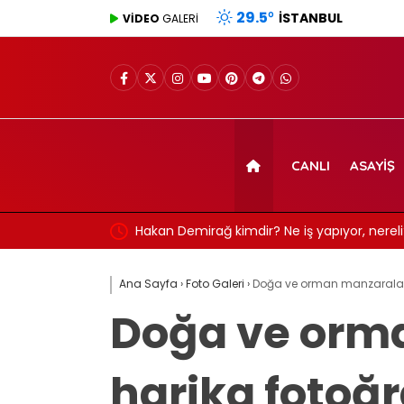
29.5
°
İSTANBUL
VİDEO
GALERİ
CANLI
ASAYIŞ
m görmeye başladı!
Hakan Demirağ kimdir? Ne iş yapıyor, nereli
Ana Sayfa
›
Foto Galeri
›
Doğa ve orman manzaraların
Doğa ve orma
harika fotoğr