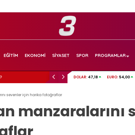
EĞITIM
EKONOMI
SIYASET
SPOR
PROGRAMLAR
?
QUICK Sigorta Hisse Borsa İstanbul’da işle
DOLAR:
47,18
EURO:
54,00
ı sevenler için harika fotoğraflar
n manzaralarını s
aflar