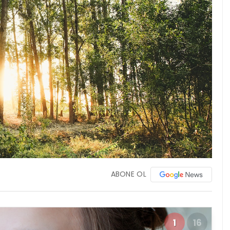
ABONE OL
1
16