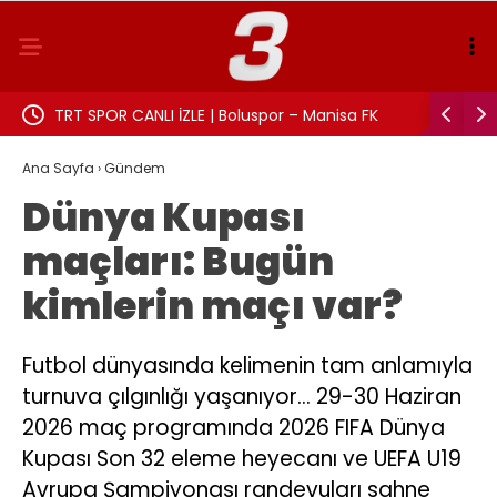
TRT SPOR CANLI İZLE | Boluspor – Manisa FK
Aslı Beki
maçı canlı yayın frekans ve izleme linki
Ana Sayfa
›
Gündem
Dünya Kupası
maçları: Bugün
kimlerin maçı var?
Futbol dünyasında kelimenin tam anlamıyla
turnuva çılgınlığı yaşanıyor… 29-30 Haziran
2026 maç programında 2026 FIFA Dünya
Kupası Son 32 eleme heyecanı ve UEFA U19
Avrupa Şampiyonası randevuları sahne