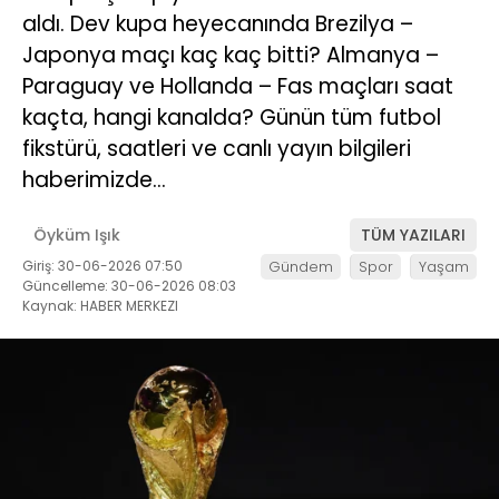
aldı. Dev kupa heyecanında Brezilya –
Japonya maçı kaç kaç bitti? Almanya –
Paraguay ve Hollanda – Fas maçları saat
kaçta, hangi kanalda? Günün tüm futbol
fikstürü, saatleri ve canlı yayın bilgileri
haberimizde…
Öyküm Işık
TÜM YAZILARI
Giriş: 30-06-2026 07:50
Gündem
Spor
Yaşam
Güncelleme: 30-06-2026 08:03
Kaynak: HABER MERKEZI