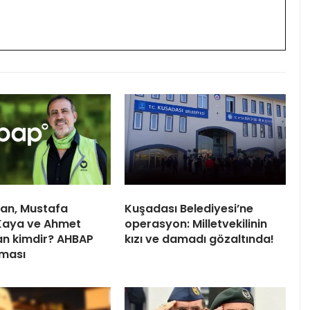
an, Mustafa
Kuşadası Belediyesi’ne
Kaya ve Ahmet
operasyon: Milletvekilinin
n kimdir? AHBAP
kızı ve damadı gözaltında!
rması