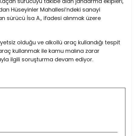
ı. Kaçan sürücüyü takibe alan jandarma ekipleri,
an Hüseyinler Mahallesi’ndeki sanayi
n sürücü İsa A., ifadesi alınmak üzere
tsiz olduğu ve alkollü araç kullandığı tespit
lü araç kullanmak ile kamu malına zarar
yla ilgili soruşturma devam ediyor.