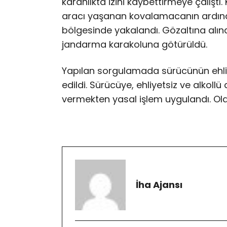
karanlıkta izini kaybettirmeye çalışt
aracı yaşanan kovalamacanın ardınd
bölgesinde yakalandı. Gözaltına alına
jandarma karakoluna götürüldü.
Yapılan sorgulamada sürücünün ehliye
edildi. Sürücüye, ehliyetsiz ve alkol
vermekten yasal işlem uygulandı. Ola
İha Ajansı