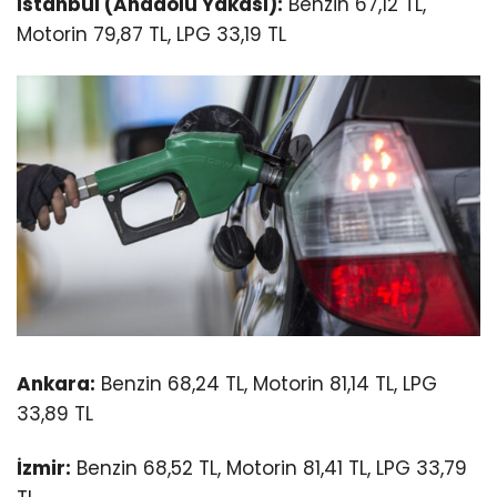
İstanbul (Anadolu Yakası):
Benzin 67,
12 TL,
Motorin 79,
87 TL,
LPG 33,
19 TL
Ankara:
Benzin 68,
24 TL,
Motorin 81,
14 TL,
LPG
33,
89 TL
İzmir:
Benzin 68,
52 TL,
Motorin 81,
41 TL,
LPG 33,
79