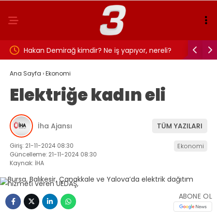
m
Hakan Demirağ kimdir? Ne iş yapıyor, nereli?
QUICK Sigor
görmeye ba
Ana Sayfa
›
Ekonomi
Elektriğe kadın eli
İha Ajansı
TÜM YAZILARI
Giriş: 21-11-2024 08:30
Ekonomi
Güncelleme: 21-11-2024 08:30
Kaynak: İHA
ABONE OL