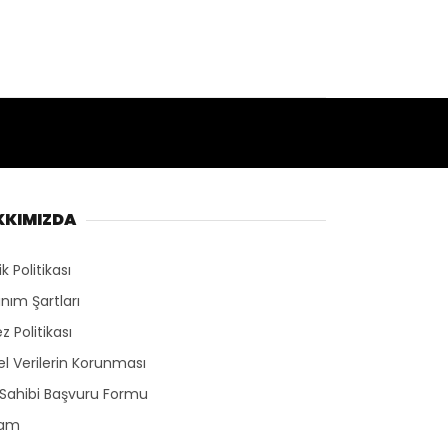
KKIMIZDA
lik Politikası
anım Şartları
z Politikası
sel Verilerin Korunması
 Sahibi Başvuru Formu
lam