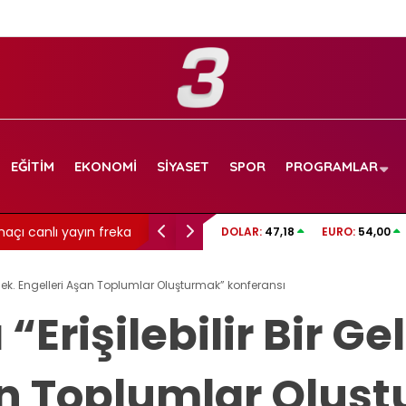
EĞITIM
EKONOMI
SIYASET
SPOR
PROGRAMLAR
ayın frekans ve
Somer Sivrioğlu veda etti: “Yaktığı ateş 
DOLAR:
47,18
EURO:
54,00
devam edecek”
lecek. Engelleri Aşan Toplumlar Oluşturmak” konferansı
Erişilebilir Bir Ge
an Toplumlar Oluş