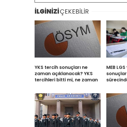
İLGİNİZİ
ÇEKEBİLİR
YKS tercih sonuçları ne
MEB LGS 
zaman açıklanacak? YKS
sonuçları
tercihleri bitti mi, ne zaman
sürecind