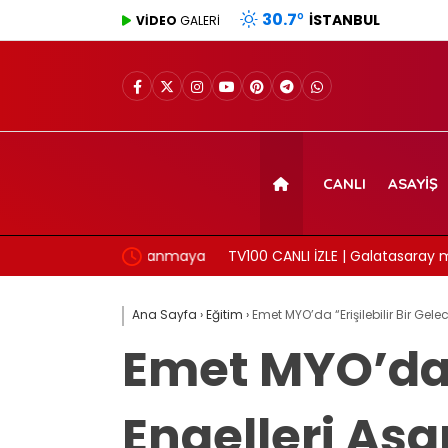
30.7
°
İSTANBUL
VİDEO
GALERİ
CANLI
ASAYIŞ
üreğimizde yanmaya
TV100 CANLI İZLE | Galatasaray maçı canlı y
izleme linki
Ana Sayfa
›
Eğitim
›
Emet MYO’da “Erişilebilir Bir Ge
Emet MYO’da “
Engelleri Aş