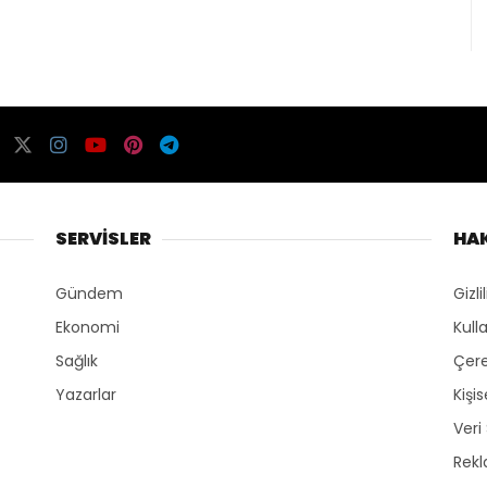
SERVİSLER
HA
Gündem
Gizli
Ekonomi
Kull
Sağlık
Çere
Yazarlar
Kişi
Veri
Rek