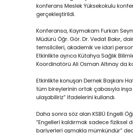
konferans Meslek Yüksekokulu konfer
gerçekleştirildi.
Konferansa, Kaymakam Furkan Seyma
Müdürü Öğr. Gör. Dr. Vedat Bakır, daire
temsilcileri, akademik ve idari person
Etkinlikte ayrıca Kütahya Sağlık Biliml
Koordinatörü Ali Osman Altınay da ko
Etkinlikte konuşan Dernek Başkanı Hati
tüm bireylerinin ortak çabasıyla inşa 
ulaşabiliriz” ifadelerini kullandı.
Daha sonra söz alan KSBÜ Engelli Öğr
“Engelleri kaldırmak sadece fiziksel 
bariyerleri aşmakla mümkündür” ded