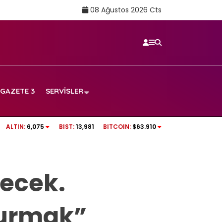
08 Ağustos 2026 Cts
GAZETE 3
SERVISLER
yüreğimizde yanmaya
TV100 CANLI İZLE | Galatasaray maçı canlı 
ALTIN:
6,075
BIST:
13,981
BITCOIN:
$63.910
izleme linki
lecek.
turmak”