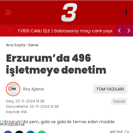
TV100 CANLI İZLE | Galatasaray maçı canlı yayın
Somer Siv
frekans ve izleme linki
yüreğim
Ana Sayfa
›
Genel
Erzurum’da 496
işletmeye denetim
İha Ajansı
TÜM YAZILARI
Giriş: 22-11-2024 13:38
Genel
Güncelleme: 22-11-2024 13:38
Kaynak: İHA
ABONE OL