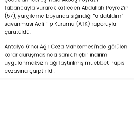
tabancayla vurarak katleden Abdullah Poyraz’ın
(57), yargılama boyunca sığındığı “aldatıldım”
savunması Adli Tıp Kurumu (ATK) raporuyla
çürütüldü.
Antalya 6’ncı Ağır Ceza Mahkemesi’nde görülen
karar duruşmasında sanık, hiçbir indirim
uygulanmaksızın ağırlaştırılmış müebbet hapis
cezasına çarptırıldı.
İşte adalet sarayında görülen davaya ve DNA
raporuyla çöken haksız tahrik savunmasına dair
tüm detaylar…
Eşinin Çantasına Dinleme
Cihazı Yerleştirmişti