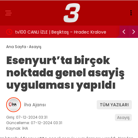
:
tv100 CANLI İZLE | Beşiktaş – Hradec Kralove
İzmit Bel
maçı canlı izle!
Rüşvet an
Ana Sayfa
›
Asayiş
Esenyurt’ta birçok
noktada genel asayiş
uygulaması yapıldı
İha Ajansı
TÜM YAZILARI
Giriş: 07-12-2024 03:31
Asayiş
Güncelleme: 07-12-2024 03:31
Kaynak: İHA