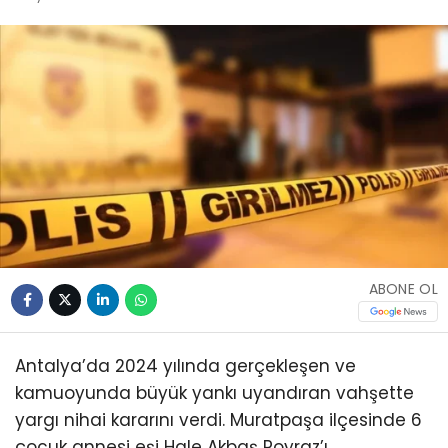
ABONE OL
Antalya’da 2024 yılında gerçekleşen ve
kamuoyunda büyük yankı uyandıran vahşette
yargı nihai kararını verdi. Muratpaşa ilçesinde 6
çocuk annesi eşi Hale Akbaş Poyraz’ı