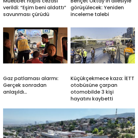
Müebbet hapis cezası
Behçet Oktay’ın ailesiyle
verildi: “Eşim beni aldattı”
görüşülecek: Yeniden
savunması çürüdü
inceleme talebi
Gaz patlaması alarmı:
Küçükçekmece kaza: İETT
Gerçek sonradan
otobüsüne çarpan
anlaşıldı…
otomobilde 3 kişi
hayatını kaybetti