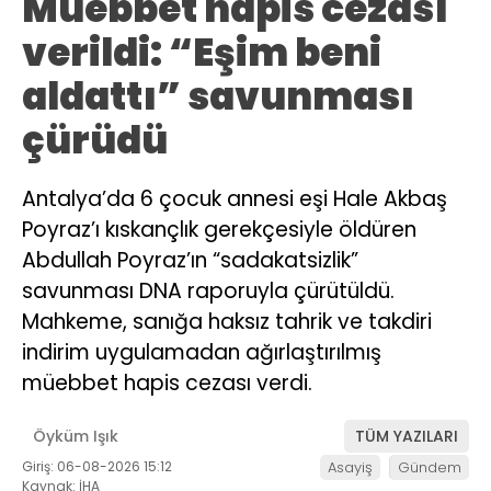
Müebbet hapis cezası
verildi: “Eşim beni
aldattı” savunması
çürüdü
Antalya’da 6 çocuk annesi eşi Hale Akbaş
Poyraz’ı kıskançlık gerekçesiyle öldüren
Abdullah Poyraz’ın “sadakatsizlik”
savunması DNA raporuyla çürütüldü.
Mahkeme, sanığa haksız tahrik ve takdiri
indirim uygulamadan ağırlaştırılmış
müebbet hapis cezası verdi.
Öyküm Işık
TÜM YAZILARI
Giriş: 06-08-2026 15:12
Asayiş
Gündem
Kaynak: İHA