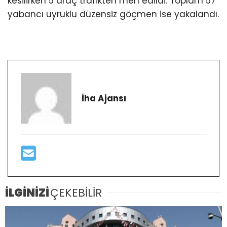
kesilirken 5 araç trafikten men edildi. Toplam 57
yabancı uyruklu düzensiz göçmen ise yakalandı.
İha Ajansı
İLGİNİZİ
ÇEKEBİLİR