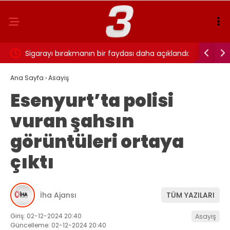
ı…
Sigarayı bırakmanın bir faydası daha açıklandı:
Cansever 
Beyin sağlığı için 7 yıl detayı dikkat çekti
Ana Sayfa
›
Asayiş
Esenyurt’ta polisi
vuran şahsın
görüntüleri ortaya
çıktı
İha Ajansı
TÜM YAZILARI
Giriş: 02-12-2024 20:40
Asayiş
Güncelleme: 02-12-2024 20:40