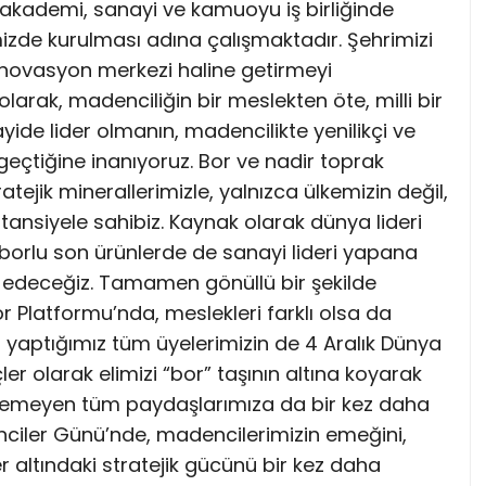
 akademi, sanayi ve kamuoyu iş birliğinde
izde kurulması adına çalışmaktadır. Şehrimizi
e inovasyon merkezi haline getirmeyi
olarak, madenciliğin bir meslekten öte, milli bir
de lider olmanın, madencilikte yenilikçi ve
eçtiğine inanıyoruz. Bor ve nadir toprak
atejik minerallerimizle, yalnızca ülkemizin değil,
nsiyele sahibiz. Kaynak olarak dünya lideri
orlu son ürünlerde de sanayi lideri yapana
edeceğiz. Tamamen gönüllü bir şekilde
 Platformu’nda, meslekleri farklı olsa da
ği yaptığımız tüm üyelerimizin de 4 Aralık Dünya
r olarak elimizi “bor” taşının altına koyarak
irgemeyen tüm paydaşlarımıza da bir kez daha
nciler Günü’nde, madencilerimizin emeğini,
 altındaki stratejik gücünü bir kez daha