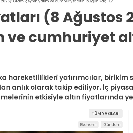
os 2026): Gram, çeyrek, yarım ve cumhuriyet altını bugün kaç TL?
iyatları (8 Ağustos
m ve cumhuriyet al
ka hareketlilikleri yatırımcılar, birikim 
 anlık olarak takip ediliyor. İç piyasa
melerinin etkisiyle altın fiyatlarında y
TÜM YAZILARI
Ekonomi
Gündem