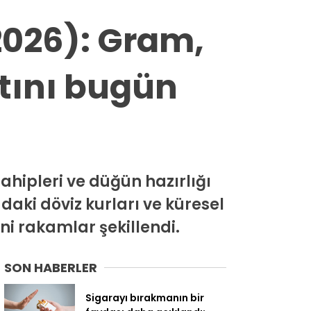
 2026): Gram,
tını bugün
sahipleri ve düğün hazırlığı
daki döviz kurları ve küresel
eni rakamlar şekillendi.
SON HABERLER
Sigarayı bırakmanın bir