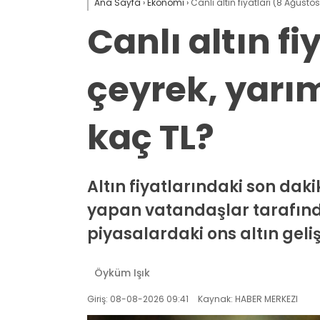
Ana Sayfa
›
Ekonomi
›
Canlı altın fiyatları (8 Ağust
Canlı altın f
çeyrek, yarı
kaç TL?
Altın fiyatlarındaki son daki
yapan vatandaşlar tarafından
piyasalardaki ons altın geliş
Öyküm Işık
Giriş: 08-08-2026 09:41
Kaynak: HABER MERKEZI