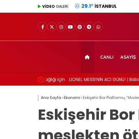
29.1
°
İSTANBUL
VİDEO
GALERİ
CANLI
ASAYIŞ
ı: Beyin sağlığı için
LIONEL MESSI’NİN ACI GÜNÜ! | Babası Jorge M
Ana Sayfa
›
Ekonomi
›
Eskişehir Bor Platformu, “Made
Eskişehir Bor
meslekten öte