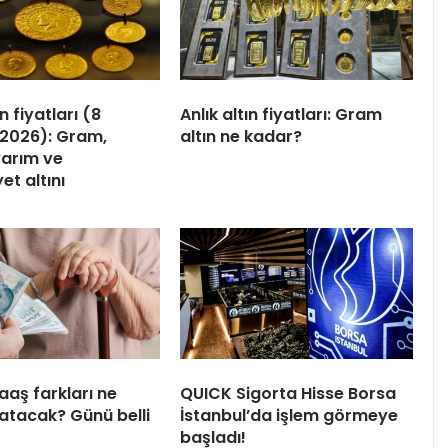
n fiyatları (8
Anlık altın fiyatları: Gram
2026): Gram,
altın ne kadar?
yarım ve
et altını
aaş farkları ne
QUICK Sigorta Hisse Borsa
tacak? Günü belli
İstanbul’da işlem görmeye
başladı!