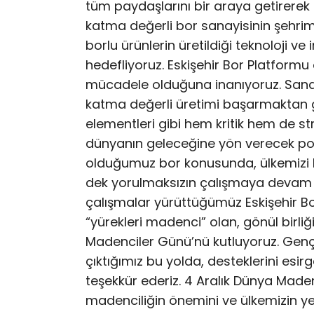
tüm paydaşlarını bir araya getirerek
katma değerli bor sanayisinin şehrim
borlu ürünlerin üretildiği teknoloji v
hedefliyoruz. Eskişehir Bor Platformu 
mücadele olduğuna inanıyoruz. Sanayi
katma değerli üretimi başarmaktan g
elementleri gibi hem kritik hem de str
dünyanın geleceğine yön verecek pota
olduğumuz bor konusunda, ülkemizi b
dek yorulmaksızın çalışmaya devam 
çalışmalar yürüttüğümüz Eskişehir Bor
“yürekleri madenci” olan, gönül birli
Madenciler Günü’nü kutluyoruz. Gençle
çıktığımız bu yolda, desteklerini es
teşekkür ederiz. 4 Aralık Dünya Made
madenciliğin önemini ve ülkemizin yer