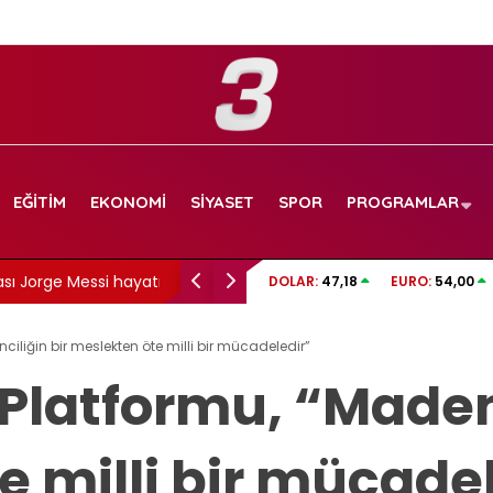
EĞITIM
EKONOMI
SIYASET
SPOR
PROGRAMLAR
essi hayatını kaybetti
Sigarayı bırakmanın bir faydası daha açıkland
DOLAR:
47,18
EURO:
54,00
7 yıl detayı dikkat çekti
nciliğin bir meslekten öte milli bir mücadeledir”
 Platformu, “Maden
 milli bir mücade