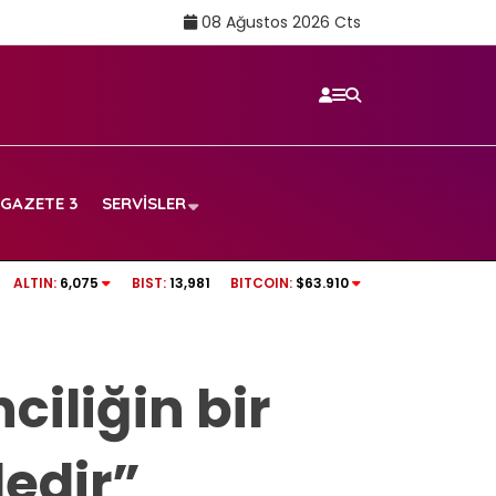
08 Ağustos 2026 Cts
GAZETE 3
SERVISLER
ı: Beyin sağlığı için
LIONEL MESSI’NİN ACI GÜNÜ! | Babası Jorge M
ALTIN:
6,075
BIST:
13,981
BITCOIN:
$63.910
ciliğin bir
ledir”