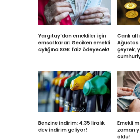
Yargıtay’dan emekliler için
Canlı altı
emsal karar: Geciken emekli
Ağustos 
aylığına SGK faiz ödeyecek!
çeyrek, 
cumhuriy
Benzine indirim: 4,35 liralık
Emekli m
dev indirim geliyor!
zaman ya
oldu!