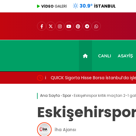
30.9
°
İSTANBUL
VİDEO
GALERİ
CANLI
ASAYIŞ
den inceleme talebi
QUICK Sigorta Hisse Borsa İstanbul’da işle
Ana Sayfa
›
Spor
›
Eskişehirspor kritik maçtan 2-1 gal
Eskişehirspor
İha Ajansı