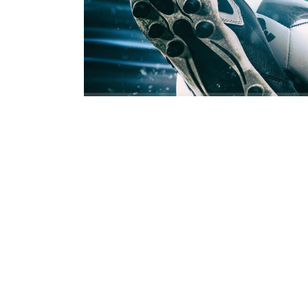
Temsilcimiz Beşiktaş, UEFA Avrupa Lig
Hradec Kralove ile deplasmanda karşı