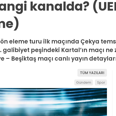
hangi kanalda? (U
eme)
. ön eleme turu ilk maçında Çekya tems
. galibiyet peşindeki Kartal’ın maçı ne
e – Beşiktaş maçı canlı yayın detaylar
TÜM YAZILARI
Gündem
Spor