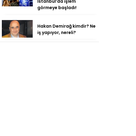
İstanbul’da işlem
görmeye başladı!
Hakan Demirağ kimdir? Ne
iş yapıyor, nereli?
Sigaraya zam geldi: En
ucuz ve en pahalı sigara
fiyatları ne kadar oldu?
Kazımtaş Karataş’tan
transfer açıklaması:
“Galatasaray’dan
ayrılmayı düşünmüyorum”
Hradec Kralove Beşiktaş
maçı ne zaman, saat
kaçta, hangi kanalda?