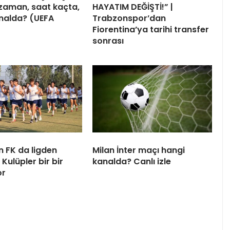
zaman, saat kaçta,
HAYATIM DEĞİŞTİ!” |
nalda? (UEFA
Trabzonspor’dan
Fiorentina’ya tarihi transfer
sonrası
 FK da ligden
Milan İnter maçı hangi
 Kulüpler bir bir
kanalda? Canlı izle
or