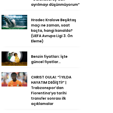
ayrılmayı düşünmüyorum”
Hradec Kralove Beşiktaş
maçı ne zaman, saat
kaçta, hangi kanalda?
(UEFA Avrupa Ligi 3. Ön
Eleme)
Benzin fiyatları: İşte
güncel fiyatlar…
CHRIST OULAI: “1 YILDA
HAYATIM DEĞİŞTİ!” |
Trabzonspor’dan
Fiorentina’ya tarihi
transfer sonrası ilk
açıklamalar