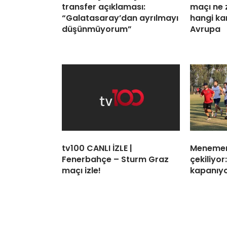
transfer açıklaması:
maçı ne 
“Galatasaray’dan ayrılmayı
hangi ka
düşünmüyorum”
Avrupa
tv100 CANLI İZLE |
Menemen
Fenerbahçe – Sturm Graz
çekiliyor:
maçı izle!
kapanıy