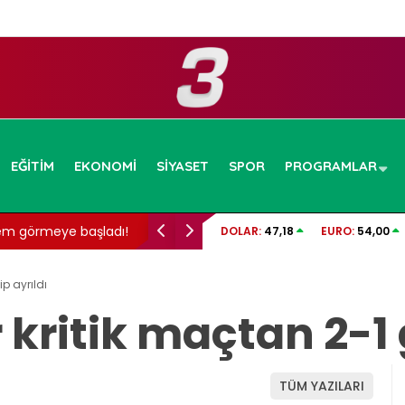
EĞITIM
EKONOMI
SIYASET
SPOR
PROGRAMLAR
m görmeye başladı!
Behçet Oktay’ın ailesiyle görüşülecek: Yen
DOLAR:
47,18
EURO:
54,00
ip ayrıldı
 kritik maçtan 2-1 
TÜM YAZILARI