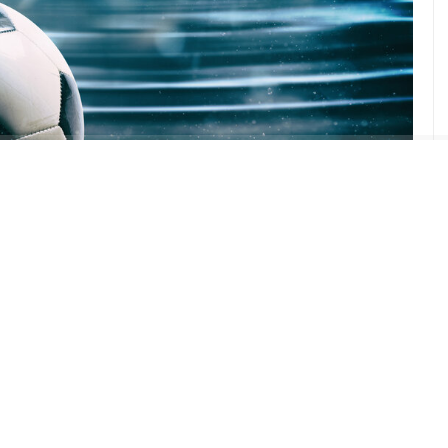
ABONE OL
i 3. ön eleme turu ilk maçında Çekya temsilcisi
 karşıya geliyor.