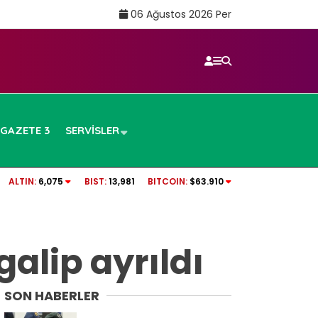
06 Ağustos 2026 Per
GAZETE 3
SERVISLER
iden inceleme talebi
QUICK Sigorta Hisse Borsa İstanbul’da işl
ALTIN:
6,075
BIST:
13,981
BITCOIN:
$63.910
galip ayrıldı
SON HABERLER