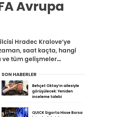
EFA Avrupa
ilcisi Hradec Kralove’ye
 zaman, saat kaçta, hangi
ı ve tüm gelişmeler…
SON HABERLER
Behçet Oktay’ın ailesiyle
görüşülecek: Yeniden
inceleme talebi
QUICK Sigorta Hisse Borsa