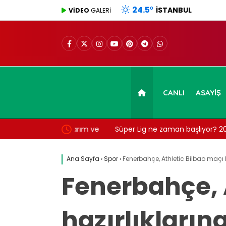
24.5
°
İSTANBUL
VİDEO
GALERİ
CANLI
ASAYIŞ
, çeyrek, yarım ve
Süper Lig ne zaman başlıyor? 2026-2027 s
programı ve maç saatleri belli oldu
Ana Sayfa
›
Spor
›
Fenerbahçe, Athletic Bilbao maçı h
Fenerbahçe, 
hazırlıkların