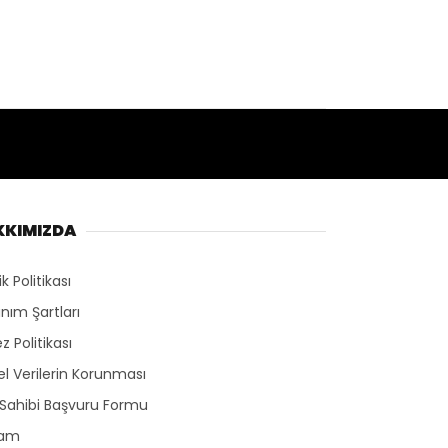
KKIMIZDA
lik Politikası
anım Şartları
z Politikası
sel Verilerin Korunması
 Sahibi Başvuru Formu
lam