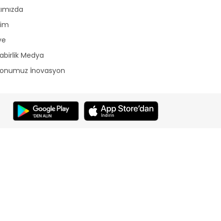
kımızda
şim
ye
birlik Medya
yonumuz İnovasyon