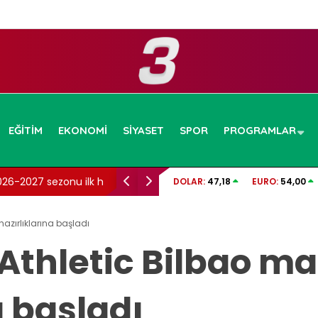
EĞITIM
EKONOMI
SIYASET
SPOR
PROGRAMLAR
ezonu ilk hafta maç
Canlı altın fiyatları (8 Ağustos 2026): Gram
DOLAR:
47,18
EURO:
54,00
cumhuriyet altını bugün kaç TL?
azırlıklarına başladı
Athletic Bilbao ma
a başladı