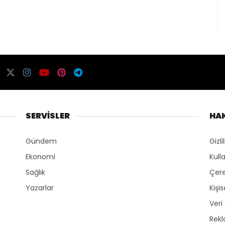
SERVİSLER
HA
Gündem
Gizli
Ekonomi
Kull
Sağlık
Çere
Yazarlar
Kişi
Veri
Rek