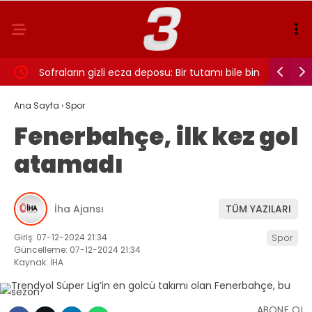
 Messi
Sofraların gizli ecza deposu: Bir tutamı bile bin
LIONEL ME
fayda!
hayatını 
Ana Sayfa
›
Spor
Fenerbahçe, ilk kez gol
atamadı
İha Ajansı
TÜM YAZILARI
Giriş: 07-12-2024 21:34
Spor
Güncelleme: 07-12-2024 21:34
Kaynak: İHA
ABONE OL