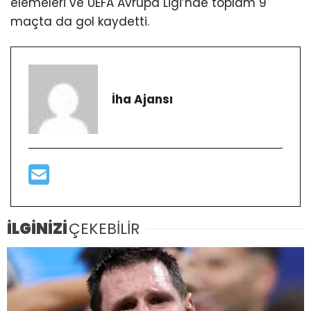
elemeleri ve UEFA Avrupa Ligi’nde toplam 9
maçta da gol kaydetti.
İha Ajansı
İLGİNİZİ
ÇEKEBİLİR