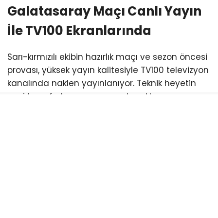
Galatasaray Maçı Canlı Yayın
İle TV100 Ekranlarında
Sarı-kırmızılı ekibin hazırlık maçı ve sezon öncesi
provası, yüksek yayın kalitesiyle TV100 televizyon
kanalında naklen yayınlanıyor. Teknik heyetin
yeni transferlere ve genç yeteneklere şans
vermesi beklenen karşılaşma, futbolseverlere
seyir zevki yüksek bir 90 dakika vaat ediyor.