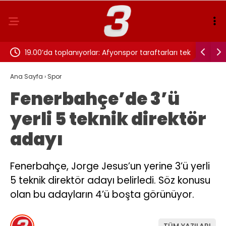
ve
19.00’da toplanıyorlar: Afyonspor taraftarları tek
tv100 CAN
yürek!
maçı canlı
Ana Sayfa
›
Spor
Fenerbahçe’de 3’ü
yerli 5 teknik direktör
adayı
Fenerbahçe, Jorge Jesus’un yerine 3’ü yerli
5 teknik direktör adayı belirledi. Söz konusu
olan bu adayların 4’ü boşta görünüyor.