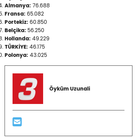
Almanya:
76.688
Fransa:
65.082
Portekiz:
60.850
Belçika:
56.250
Hollanda:
49.229
TÜRKİYE:
46.175
Polonya:
43.025
Öyküm Uzunali