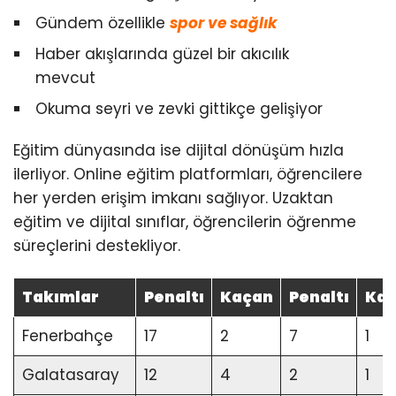
Gündem özellikle
spor ve sağlık
Haber akışlarında güzel bir akıcılık
mevcut
Okuma seyri ve zevki gittikçe gelişiyor
Eğitim dünyasında ise dijital dönüşüm hızla
ilerliyor. Online eğitim platformları, öğrencilere
her yerden erişim imkanı sağlıyor. Uzaktan
eğitim ve dijital sınıflar, öğrencilerin öğrenme
süreçlerini destekliyor.
Takımlar
Penaltı
Kaçan
Penaltı
Ka
Fenerbahçe
17
2
7
1
Galatasaray
12
4
2
1