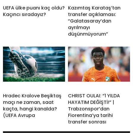
UEFA ülke puanı kaç oldu?
Kazımtaş Karataş’tan
Kaçıncı sıradayız?
transfer açıklaması:
“Galatasaray’dan
ayrılmayı
düşünmüyorum”
Hradec Kralove Beşiktaş
CHRIST OULAI: “1 YILDA
maçı ne zaman, saat
HAYATIM DEĞİŞTİ!” |
kaçta, hangi kanalda?
Trabzonspor’dan
(UEFA Avrupa
Fiorentina’ya tarihi
transfer sonrası