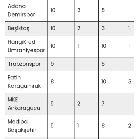
Adana
10
3
8
Demirspor
Beşiktaş
10
2
3
1
HangiKredi
10
1
10
1
Ümraniyespor
Trabzonspor
9
6
Fatih
8
10
3
Karagümrük
MKE
5
2
7
Ankaragücü
Medipol
5
1
8
2
Başakşehir