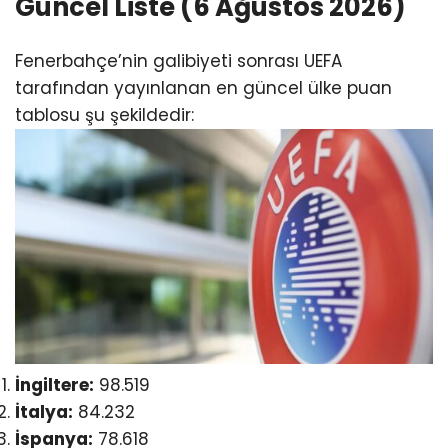
Güncel Liste (6 Ağustos 2026)
Fenerbahçe’nin galibiyeti sonrası UEFA
tarafından yayınlanan en güncel ülke puan
tablosu şu şekildedir:
İngiltere:
98.519
İtalya:
84.232
İspanya:
78.618