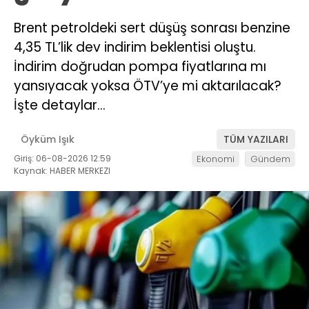
Brent petroldeki sert düşüş sonrası benzine
4,35 TL’lik dev indirim beklentisi oluştu.
İndirim doğrudan pompa fiyatlarına mı
yansıyacak yoksa ÖTV’ye mi aktarılacak?
İşte detaylar…
Öyküm Işık
TÜM YAZILARI
Giriş: 06-08-2026 12:59
Ekonomi
Gündem
Kaynak: HABER MERKEZI