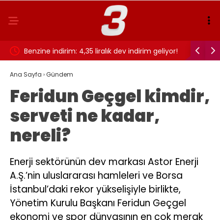
ız?
Benzine indirim: 4,35 liralık dev indirim geliyor!
UEFA ülke
Ana Sayfa
›
Gündem
Feridun Geçgel kimdir,
serveti ne kadar,
nereli?
Enerji sektörünün dev markası Astor Enerji
A.Ş.’nin uluslararası hamleleri ve Borsa
İstanbul’daki rekor yükselişiyle birlikte,
Yönetim Kurulu Başkanı Feridun Geçgel
ekonomi ve spor dünyasının en çok merak