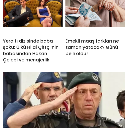
Yeraltı dizisinde baba
Emekli maaş farkları ne
şoku: Ülkü Hilal Çiftçi’nin
zaman yatacak? Günü
babasından Hakan
belli oldu!
Çelebi ve menajerlik