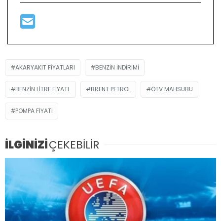
AKARYAKIT FIYATLARI
BENZIN INDIRIMI
BENZIN LITRE FIYATI.
BRENT PETROL
ÖTV MAHSUBU
POMPA FIYATI
İLGİNİZİ
ÇEKEBİLİR