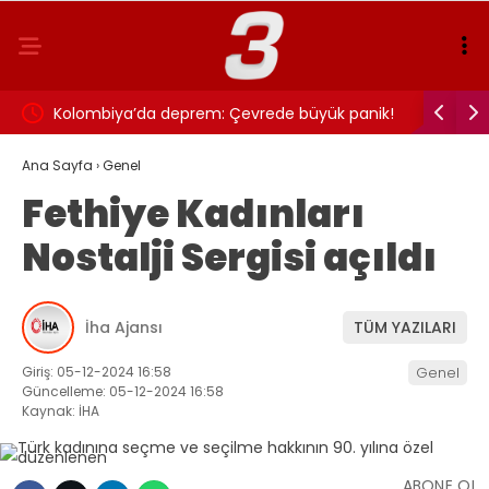
Kolombiya’da deprem: Çevrede büyük panik!
TFF Fante
Ana Sayfa
›
Genel
Fethiye Kadınları
Nostalji Sergisi açıldı
İha Ajansı
TÜM YAZILARI
Giriş: 05-12-2024 16:58
Genel
Güncelleme: 05-12-2024 16:58
Kaynak: İHA
ABONE OL