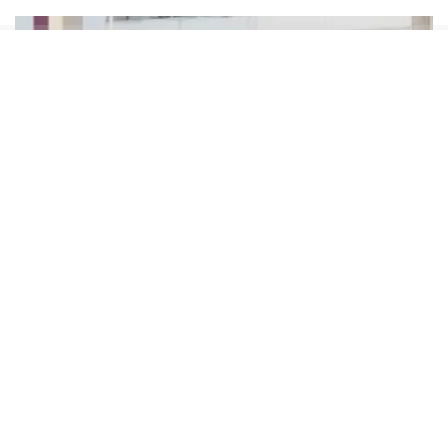
Soruşturma dosyasında, Haluk Levent’in
asistanının hesabına dernekten milyonlarca
liralık para aktarıldığı, bazı hesaplarda yüksek
tutarlı bahis hareketleri tespit edildiği ve mali
işlemlerin detaylı şekilde incelendiği öne
sürüldü. Savcılık, bu iddialar doğrultusunda