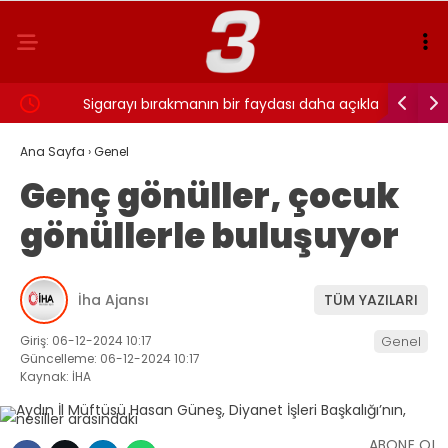
ı…
Sigarayı bırakmanın bir faydası daha açıklandı:
Cansever 
Beyin sağlığı için 7 yıl detayı dikkat çekti
Ana Sayfa
›
Genel
Genç gönüller, çocuk
gönüllerle buluşuyor
İha Ajansı
TÜM YAZILARI
Giriş: 06-12-2024 10:17
Genel
Güncelleme: 06-12-2024 10:17
Kaynak: İHA
ABONE OL