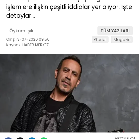
işlemlere ilişkin çeşitli iddialar yer alıyor. İşte
detaylar…
Öyküm Işık
TÜM YAZILARI
Giriş: 13-07-2026 09:50
Genel
Magazin
Kaynak: HABER MERKEZI
ABONE OL