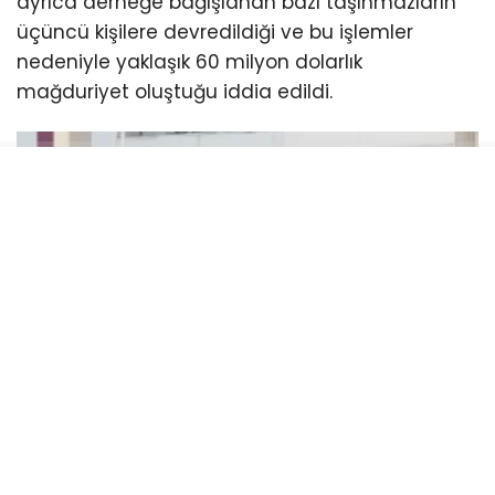
ayrıca derneğe bağışlanan bazı taşınmazların
üçüncü kişilere devredildiği ve bu işlemler
nedeniyle yaklaşık 60 milyon dolarlık
mağduriyet oluştuğu iddia edildi.
Soruşturma dosyasında, Haluk Levent’in
asistanının hesabına dernekten milyonlarca