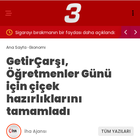
ı…
Sigarayı bırakmanın bir faydası daha açıklandı:
Cansever 
Beyin sağlığı için 7 yıl detayı dikkat çekti
Ana Sayfa
›
Ekonomi
GetirÇarşı,
Öğretmenler Günü
için çiçek
hazırlıklarını
tamamladı
İha Ajansı
TÜM YAZILARI