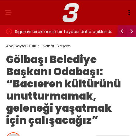
ı…
Sigarayı bırakmanın bir faydası daha açıklandı:
Cansever 
Beyin sağlığı için 7 yıl detayı dikkat çekti
Ana Sayfa
›
Kültür - Sanat- Yaşam
Gölbaşı Belediye
Başkanı Odabaşı:
“Bacıeren kültürünü
unutturmamak,
geleneği yaşatmak
için çalışacağız”