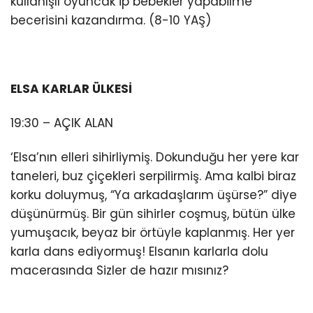
kullanışlı oyuncak ip bebekler yapabilme
becerisini kazandırma. (8-10 YAŞ)
ELSA KARLAR ÜLKESİ
19:30 – AÇIK ALAN
‘Elsa’nın elleri sihirliymiş. Dokunduğu her yere kar
taneleri, buz çiçekleri serpilirmiş. Ama kalbi biraz
korku doluymuş, “Ya arkadaşlarım üşürse?” diye
düşünürmüş. Bir gün sihirler coşmuş, bütün ülke
yumuşacık, beyaz bir örtüyle kaplanmış. Her yer
karla dans ediyormuş! Elsanın karlarla dolu
macerasında Sizler de hazır mısınız?