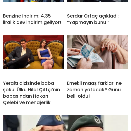
Benzine indirim: 4,35
Serdar Ortaç açıkladı:
liralık dev indirim geliyor!
“Yapmayın bunu!”
Yeraltı dizisinde baba
Emekli maaş farkları ne
şoku: Ülkü Hilal Çiftçi’nin
zaman yatacak? Günü
babasından Hakan
belli oldu!
Çelebi ve menajerlik