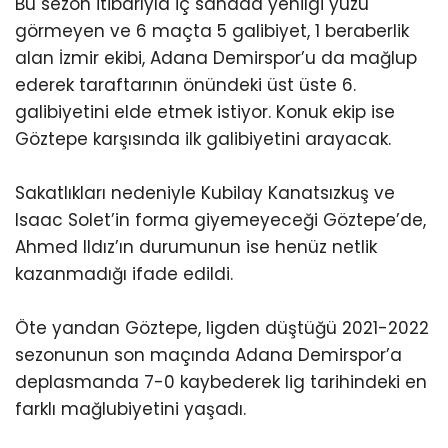
Bu sezon itibarıyla iç sahada yenilgi yüzü
görmeyen ve 6 maçta 5 galibiyet, 1 beraberlik
alan İzmir ekibi, Adana Demirspor’u da mağlup
ederek taraftarının önündeki üst üste 6.
galibiyetini elde etmek istiyor. Konuk ekip ise
Göztepe karşısında ilk galibiyetini arayacak.
Sakatlıkları nedeniyle Kubilay Kanatsızkuş ve
Isaac Solet’in forma giyemeyeceği Göztepe’de,
Ahmed Ildız’ın durumunun ise henüz netlik
kazanmadığı ifade edildi.
Öte yandan Göztepe, ligden düştüğü 2021-2022
sezonunun son maçında Adana Demirspor’a
deplasmanda 7-0 kaybederek lig tarihindeki en
farklı mağlubiyetini yaşadı.