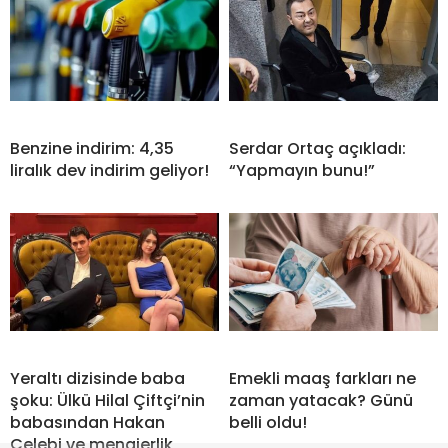
Benzine indirim: 4,35
Serdar Ortaç açıkladı:
liralık dev indirim geliyor!
“Yapmayın bunu!”
Yeraltı dizisinde baba
Emekli maaş farkları ne
şoku: Ülkü Hilal Çiftçi’nin
zaman yatacak? Günü
babasından Hakan
belli oldu!
Çelebi ve menajerlik