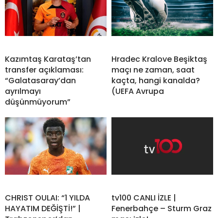
Kazımtaş Karataş’tan
Hradec Kralove Beşiktaş
transfer açıklaması:
maçı ne zaman, saat
“Galatasaray’dan
kaçta, hangi kanalda?
ayrılmayı
(UEFA Avrupa
düşünmüyorum”
CHRIST OULAI: “1 YILDA
tv100 CANLI İZLE |
HAYATIM DEĞİŞTİ!” |
Fenerbahçe – Sturm Graz