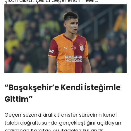
çıkan dikkat çekici değerlendirmeler…
“Başakşehir’e Kendi İsteğimle
Gittim”
Geçen sezonki kiralık transfer sürecinin kendi
talebi doğrultusunda gerçekleştiğini açıklayan
Kazımcan Karataş, şu ifadeleri kullandı: