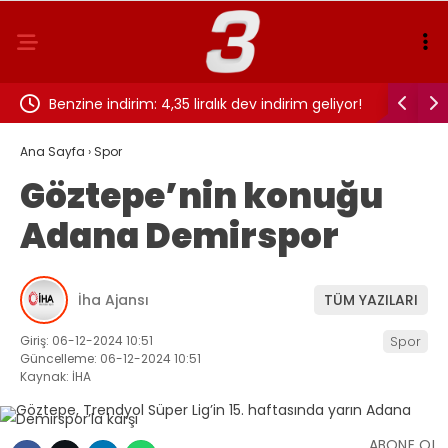
ız?
Benzine indirim: 4,35 liralık dev indirim geliyor!
UEFA ülke
Ana Sayfa
›
Spor
Göztepe’nin konuğu
Adana Demirspor
İha Ajansı
TÜM YAZILARI
Giriş: 06-12-2024 10:51
Spor
Güncelleme: 06-12-2024 10:51
Kaynak: İHA
ABONE OL