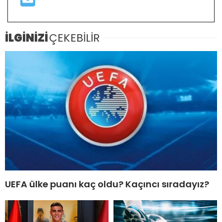
İLGİNİZİ
ÇEKEBİLİR
UEFA ülke puanı kaç oldu? Kaçıncı sıradayız?