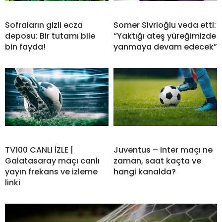
Sofraların gizli ecza
Somer Sivrioğlu veda etti:
deposu: Bir tutamı bile
“Yaktığı ateş yüreğimizde
bin fayda!
yanmaya devam edecek”
TV100 CANLI İZLE |
Juventus – Inter maçı ne
Galatasaray maçı canlı
zaman, saat kaçta ve
yayın frekans ve izleme
hangi kanalda?
linki