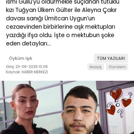
ismi Güllü’yü öldürmekle suçlanan tutuklu
kızı Tuğyan Ülkem Gülter ile Aleyna Çakır
davası sanığı Ümitcan Uygun’un
cezaevinden birbirlerine aşk mektupları
yazdığı ifşa oldu. İşte o mektubun şoke
eden detayları…
Öyküm Işık
TÜM YAZILARI
Giriş: 23-06-2026 10:06
Asayiş
Gündem
Kaynak: HABER MERKEZI