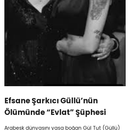
Efsane Şarkıcı Güllü’nün
Ölümünde “Evlat” Şüphesi
Arabesk dünyasını yasa boğan Gül Tut (Güllü)