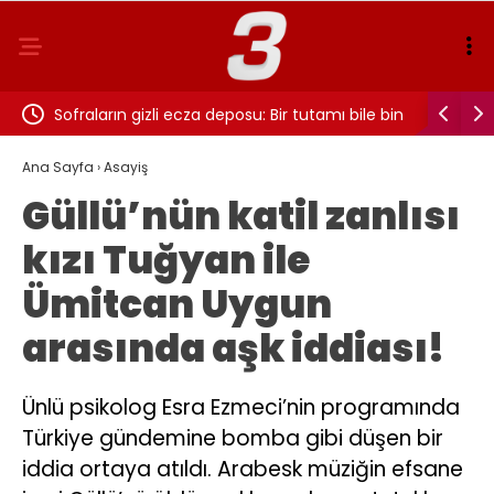
 Messi
Sofraların gizli ecza deposu: Bir tutamı bile bin
LIONEL ME
fayda!
hayatını 
Ana Sayfa
›
Asayiş
Güllü’nün katil zanlısı
kızı Tuğyan ile
Ümitcan Uygun
arasında aşk iddiası!
Ünlü psikolog Esra Ezmeci’nin programında
Türkiye gündemine bomba gibi düşen bir
iddia ortaya atıldı. Arabesk müziğin efsane