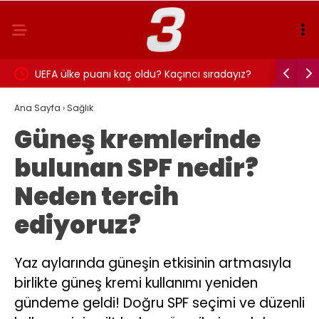
ldattı”
UEFA ülke puanı kaç oldu? Kaçıncı sıradayız?
Müebbet h
savunmas
Ana Sayfa
›
Sağlık
Güneş kremlerinde
bulunan SPF nedir?
Neden tercih
ediyoruz?
Yaz aylarında güneşin etkisinin artmasıyla
birlikte güneş kremi kullanımı yeniden
gündeme geldi! Doğru SPF seçimi ve düzenli