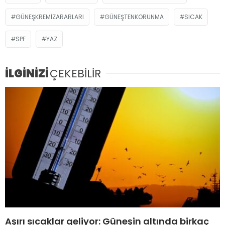
GÜNEŞKREMIZARARLARI
GÜNEŞTENKORUNMA
SICAK
SPF
YAZ
İLGİNİZİ
ÇEKEBİLİR
Aşırı sıcaklar geliyor: Güneşin altında birkaç