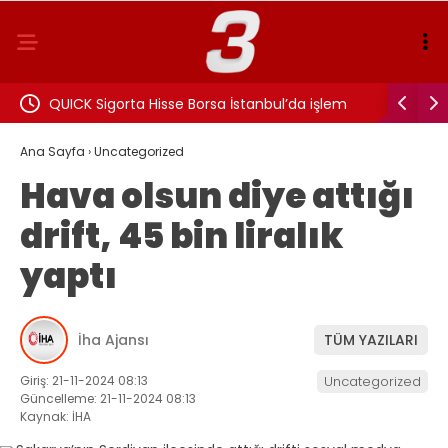
eniden
QUICK Sigorta Hisse Borsa İstanbul’da işlem
Behçet Ok
görmeye başladı!
inceleme
Ana Sayfa
›
Uncategorized
Hava olsun diye attığı
drift, 45 bin liralık
yaptı
İha Ajansı
TÜM YAZILARI
Giriş: 21-11-2024 08:13
Uncategorized
Güncelleme: 21-11-2024 08:13
Kaynak: İHA