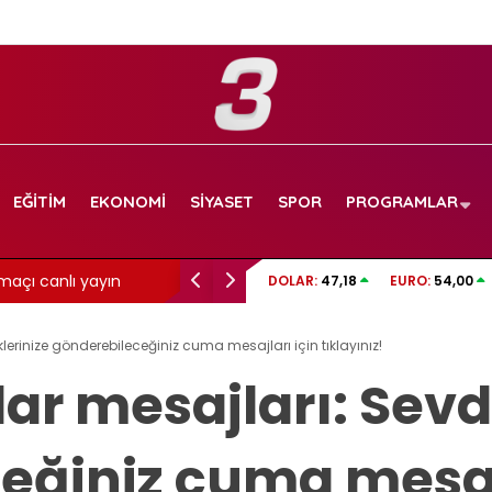
EĞITIM
EKONOMI
SIYASET
SPOR
PROGRAMLAR
maçı canlı yayın
Aslı Bekiroğlu’ndan üzen haber: Yine…
DOLAR:
47,18
EURO:
54,00
lerinize gönderebileceğiniz cuma mesajları için tıklayınız!
ar mesajları: Sevd
eğiniz cuma mesajl