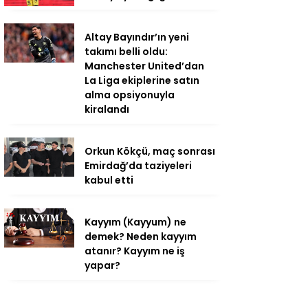
Altay Bayındır’ın yeni
takımı belli oldu:
Manchester United’dan
La Liga ekiplerine satın
alma opsiyonuyla
kiralandı
Orkun Kökçü, maç sonrası
Emirdağ’da taziyeleri
kabul etti
Kayyım (Kayyum) ne
demek? Neden kayyım
atanır? Kayyım ne iş
yapar?