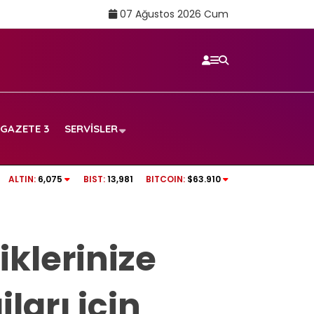
07 Ağustos 2026 Cum
GAZETE 3
SERVISLER
TRT SPOR CANLI İZLE | Boluspor – Manisa FK
ALTIN:
6,075
BIST:
13,981
BITCOIN:
$63.910
frekans ve izleme linki
iklerinize
arı için