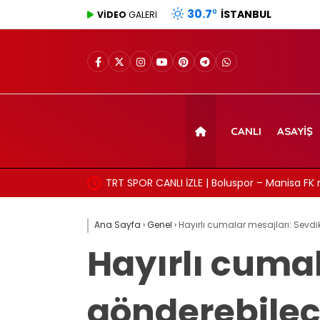
30.7
°
İSTANBUL
VİDEO
GALERİ
CANLI
ASAYIŞ
TRT SPOR CANLI İZLE | Boluspor – Manisa FK 
frekans ve izleme linki
Ana Sayfa
›
Genel
›
Hayırlı cumalar mesajları: Sevdik
Hayırlı cumal
gönderebilec