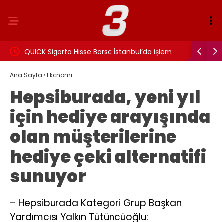
eniden
QUICK Sigorta Hisse Borsa İstanbul’da işlem
Behçet Ok
görmeye başladı!
inceleme
Ana Sayfa
›
Ekonomi
Hepsiburada, yeni yıl
için hediye arayışında
olan müşterilerine
hediye çeki alternatifi
sunuyor
– Hepsiburada Kategori Grup Başkan
Yardımcısı Yalkın Tütüncüoğlu: