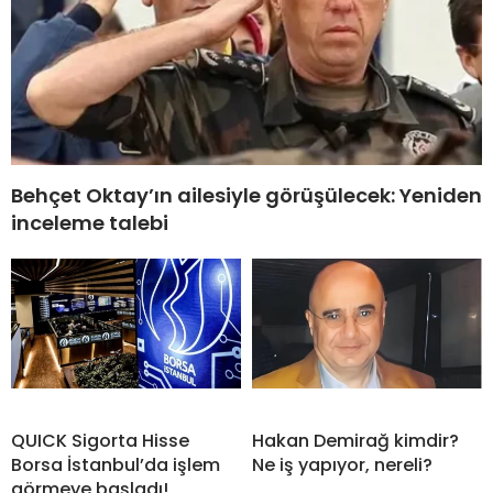
Behçet Oktay’ın ailesiyle görüşülecek: Yeniden
inceleme talebi
QUICK Sigorta Hisse
Hakan Demirağ kimdir?
Borsa İstanbul’da işlem
Ne iş yapıyor, nereli?
görmeye başladı!