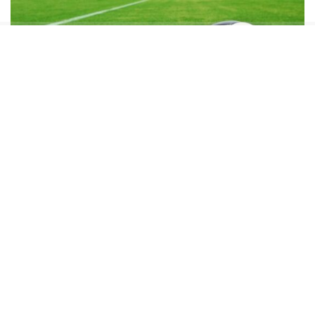
Galatasaray Maçı Canlı Yayın
İle TV100 Ekranlarında
Sarı-kırmızılı ekibin hazırlık maçı ve sezon öncesi
provası, yüksek yayın kalitesiyle TV100 televizyon
kanalında naklen yayınlanıyor. Teknik heyetin