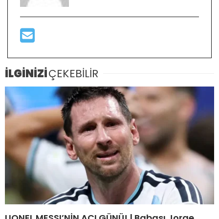
İLGİNİZİ
ÇEKEBİLİR
LIONEL MESSI’NİN ACI GÜNÜ! | Babası Jorge