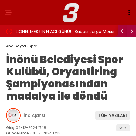
landı:
LIONEL MESSI’NİN ACI GÜNÜ! | Babası Jorge Messi
Sigarayı 
hayatını kaybetti
Beyin sağl
Ana Sayfa
›
Spor
İnönü Belediyesi Spor
Kulübü, Oryantiring
Şampiyonasından
madalya ile döndü
İha Ajansı
TÜM YAZILARI
Giriş: 04-12-2024 17:18
Spor
Güncelleme: 04-12-2024 17:18