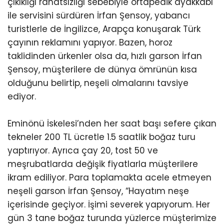
çıkıklığı rahatsızlığı sebebiyle ortapedik ayakkabı
ile servisini sürdüren İrfan Şensoy, yabancı
turistlerle de İngilizce, Arapça konuşarak Türk
çayının reklamını yapıyor. Bazen, horoz
taklidinden ürkenler olsa da, hızlı garson İrfan
Şensoy, müşterilere de dünya ömrünün kısa
olduğunu belirtip, neşeli olmalarını tavsiye
ediyor.
Eminönü İskelesi’nden her saat başı sefere çıkan
tekneler 200 TL ücretle 1.5 saatlik boğaz turu
yaptırıyor. Ayrıca çay 20, tost 50 ve
meşrubatlarda değişik fiyatlarla müşterilere
ikram ediliyor. Para toplamakta acele etmeyen
neşeli garson İrfan Şensoy, “Hayatım neşe
içerisinde geçiyor. İşimi severek yapıyorum. Her
gün 3 tane boğaz turunda yüzlerce müşterimize