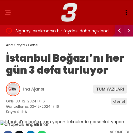
ı…
Sigarayı bırakmanın bir faydası daha açıklandı:
Cansever 
Beyin sağlığı için 7 yıl detayı dikkat çekti
Ana Sayfa
›
Genel
İstanbul Boğazı’nı her
gün 3 defa turluyor
İha Ajansı
TÜM YAZILARI
Giriş: 03-12-2024 17:16
Genel
Güncelleme: 03-12-2024 17:16
Kaynak: İHA
ABONE OL