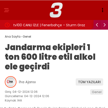
eni…
tv100 CANLI İZLE | Fenerbahçe – Sturm Graz
Balkona p
maçı izle!
Ana Sayfa
›
Genel
Jandarma ekipleri 1
ton 600 litre etil alkol
ele geçirdi
İha Ajansı
TÜM YAZILARI
Giriş: 04-12-2024 12:06
Genel
Güncelleme: 04-12-2024 12:06
Kaynak: İHA