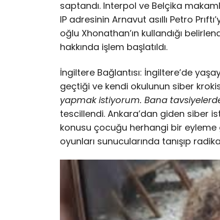
saptandı. Interpol ve Belçika makaml
IP adresinin Arnavut asıllı Petro Prıf
oğlu Xhonathan’ın kullandığı belirlend
hakkında işlem başlatıldı.
İngiltere Bağlantısı: İngiltere’de ya
geçtiği ve kendi okulunun siber kroki
yapmak istiyorum. Bana tavsiyelerd
tescillendi. Ankara’dan giden siber ist
konusu çocuğu herhangi bir eyleme g
oyunları sunucularında tanışıp radikall