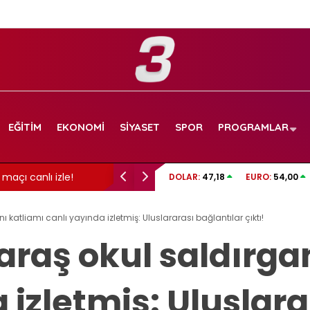
EĞITIM
EKONOMI
SIYASET
SPOR
PROGRAMLAR
maçı canlı izle!
İzmit Belediyesi soruşturmasında gelişme: 
DOLAR:
47,18
EURO:
54,00
görüntüler dosyada!
atliamı canlı yayında izletmiş: Uluslararası bağlantılar çıktı!
ş okul saldırgan
 izletmiş: Uluslara