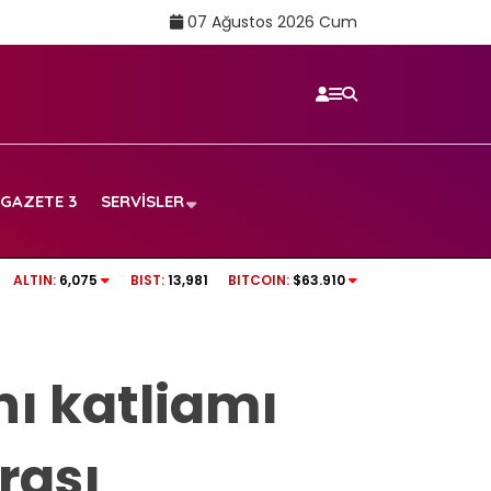
07 Ağustos 2026 Cum
GAZETE 3
SERVISLER
Rüşvet anına ait
tv100 CANLI İZLE | Beşiktaş – Hradec Kralove
ALTIN:
6,075
BIST:
13,981
BITCOIN:
$63.910
ı katliamı
rası