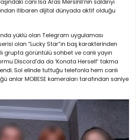
aşındaki cani İsa Aras Mersinli’nin saldırıyı
ndan itibaren dijital dünyada aktif olduğu
nunda yüklü olan Telegram uygulaması
erisi olan “Lucky Star”ın baş karakterinden
lı grupta görüntülü sohbet ve canlı yayın
tformu Discord’da da ‘Konata Herself’ takma
lendi. Sol elinde tuttuğu telefonla hem canlı
ğü anlar MOBESE kameraları tarafından saniye