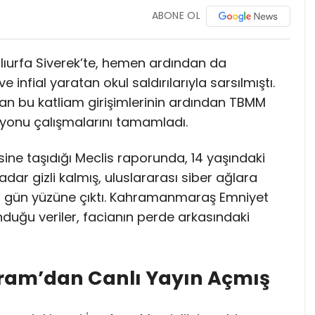
ABONE OL
lıurfa Siverek’te, hemen ardından da
fial yaratan okul saldırılarıyla sarsılmıştı.
an bu katliam girişimlerinin ardından TBMM
yonu çalışmalarını tamamladı.
ine taşıdığı Meclis raporunda, 14 yaşındaki
a kadar gizli kalmış, uluslararası siber ağlara
 gün yüzüne çıktı. Kahramanmaraş Emniyet
duğu veriler, facianın perde arkasındaki
ram’dan Canlı Yayın Açmış