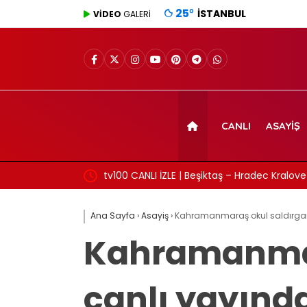
25
°
İSTANBUL
VİDEO
GALERİ
CANLI
ASAYIŞ
üşvet anına ait
tv100 CANLI İZLE | Beşiktaş – Hradec Kralove 
Ana Sayfa
›
Asayiş
›
Kahramanmaraş okul saldırganı k
Kahramanmara
canlı yayında