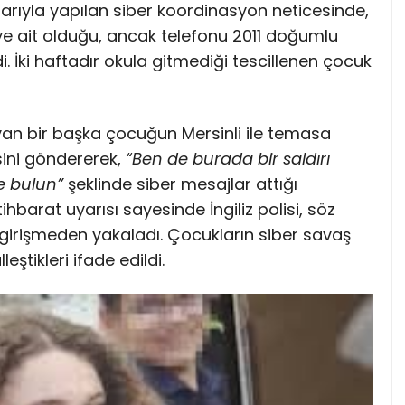
arıyla yapılan siber koordinasyon neticesinde,
tı’ye ait olduğu, ancak telefonu 2011 doğumlu
i. İki haftadır okula gitmediği tescillenen çocuk
şayan bir başka çocuğun Mersinli ile temasa
sini göndererek,
“Ben de burada bir saldırı
e bulun”
şeklinde siber mesajlar attığı
ihbarat uyarısı sayesinde İngiliz polisi, söz
irişmeden yakaladı. Çocukların siber savaş
eştikleri ifade edildi.