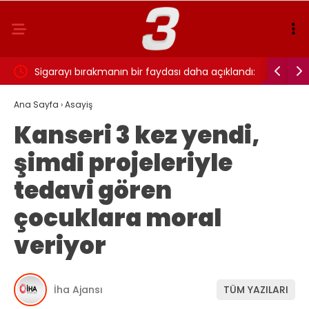
ı…
Sigarayı bırakmanın bir faydası daha açıklandı:
Cansever 
Beyin sağlığı için 7 yıl detayı dikkat çekti
Ana Sayfa
›
Asayiş
Kanseri 3 kez yendi,
şimdi projeleriyle
tedavi gören
çocuklara moral
veriyor
İha Ajansı
TÜM YAZILARI