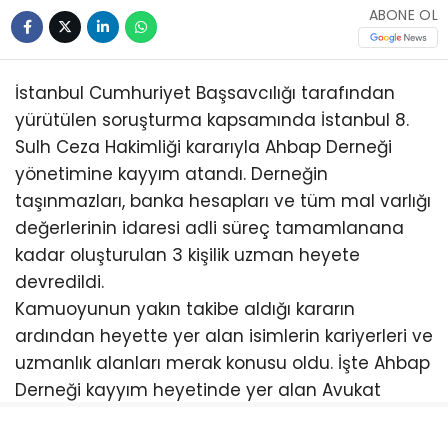
ABONE OL
İstanbul Cumhuriyet Başsavcılığı tarafından
yürütülen soruşturma kapsamında İstanbul 8.
Sulh Ceza Hakimliği kararıyla Ahbap Derneği
yönetimine kayyım atandı. Derneğin
taşınmazları, banka hesapları ve tüm mal varlığı
değerlerinin idaresi adli süreç tamamlanana
kadar oluşturulan 3 kişilik uzman heyete
devredildi.
Kamuoyunun yakın takibe aldığı kararın
ardından heyette yer alan isimlerin kariyerleri ve
uzmanlık alanları merak konusu oldu. İşte Ahbap
Derneği kayyım heyetinde yer alan Avukat
Rıdvan Can, Avukat Mustafa Göktuğ Kaya ve
Prof. Dr. Ahmet Kasım Han’ın biyografileri…