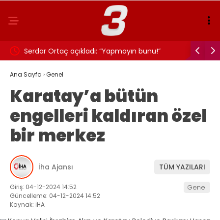
iyor!
Serdar Ortaç açıkladı: “Yapmayın bunu!”
Benzine in
Ana Sayfa
›
Genel
Karatay’a bütün
engelleri kaldıran özel
bir merkez
İha Ajansı
TÜM YAZILARI
Giriş: 04-12-2024 14:52
Genel
Güncelleme: 04-12-2024 14:52
Kaynak: İHA