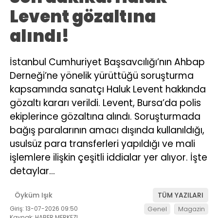
Levent gözaltına
alındı!
İstanbul Cumhuriyet Başsavcılığı’nın Ahbap
Derneği’ne yönelik yürüttüğü soruşturma
kapsamında sanatçı Haluk Levent hakkında
gözaltı kararı verildi. Levent, Bursa’da polis
ekiplerince gözaltına alındı. Soruşturmada
bağış paralarının amacı dışında kullanıldığı,
usulsüz para transferleri yapıldığı ve mali
işlemlere ilişkin çeşitli iddialar yer alıyor. İşte
detaylar…
Öyküm Işık
TÜM YAZILARI
Giriş: 13-07-2026 09:50
Genel
Magazin
Kaynak: HABER MERKEZI