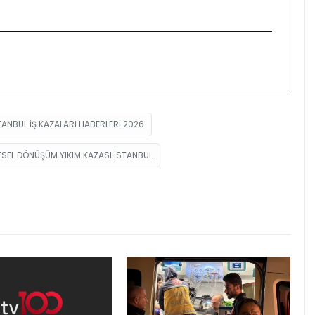
TANBUL IŞ KAZALARI HABERLERI 2026
TSEL DÖNÜŞÜM YIKIM KAZASI ISTANBUL