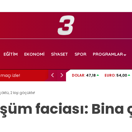
EĞITIM
EKONOMI
SIYASET
SPOR
PROGRAMLAR
e!
Balkona pet şişe bırakma trendi: İşte nedeni…
DOLAR:
47,18
EURO:
54,00
ktü, 2 kişi göçükte!
üm faciası: Bina ç