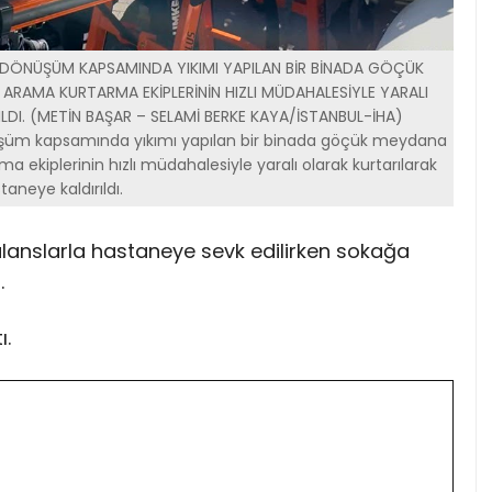
 DÖNÜŞÜM KAPSAMINDA YIKIMI YAPILAN BİR BİNADA GÖÇÜK
, ARAMA KURTARMA EKİPLERİNİN HIZLI MÜDAHALESİYLE YARALI
DI. (METİN BAŞAR – SELAMİ BERKE KAYA/İSTANBUL-İHA)
üşüm kapsamında yıkımı yapılan bir binada göçük meydana
ma ekiplerinin hızlı müdahalesiyle yaralı olarak kurtarılarak
taneye kaldırıldı.
bulanslarla hastaneye sevk edilirken sokağa
.
ı.