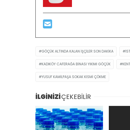
GÖÇÜK ALTINDA KALAN IŞÇILER SON DAKIKA
IS
KADIKÖY CAFERAĞA BINASI YIKIMI GÖÇÜK
KEN
YUSUF KAMILPAŞA SOKAK KISMI ÇÖKME
İLGİNİZİ
ÇEKEBİLİR