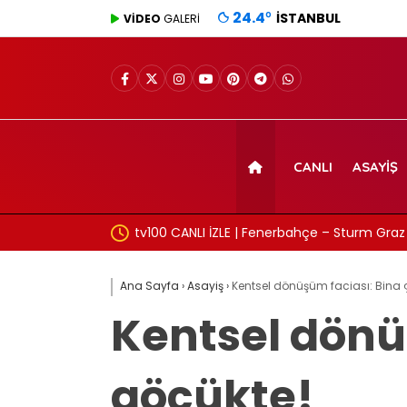
24.4
°
İSTANBUL
VİDEO
GALERİ
CANLI
ASAYIŞ
tv100 CANLI İZLE | Fenerbahçe – Sturm Graz maçı izl
Ana Sayfa
›
Asayiş
›
Kentsel dönüşüm faciası: Bina çö
Kentsel dönüş
göçükte!