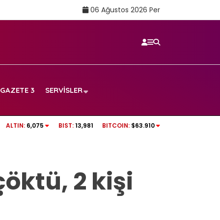
06 Ağustos 2026 Per
GAZETE 3
SERVISLER
tv100 CANLI İZLE | Fenerbahçe – Sturm Graz maçı izl
ALTIN:
6,075
BIST:
13,981
BITCOIN:
$63.910
öktü, 2 kişi