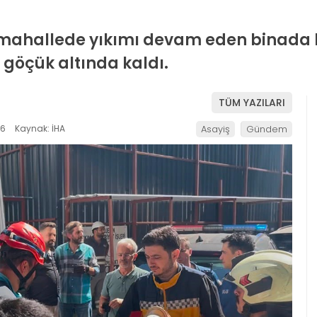
r mahallede yıkımı devam eden binad
i göçük altında kaldı.
TÜM YAZILARI
16
Kaynak: İHA
Asayiş
Gündem