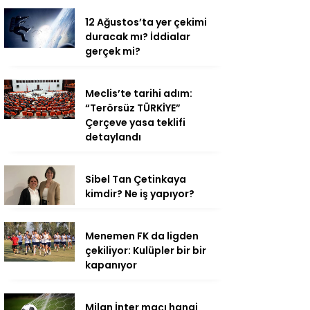
12 Ağustos’ta yer çekimi
duracak mı? İddialar
gerçek mi?
Meclis’te tarihi adım:
“Terörsüz TÜRKİYE”
Çerçeve yasa teklifi
detaylandı
Sibel Tan Çetinkaya
kimdir? Ne iş yapıyor?
Menemen FK da ligden
çekiliyor: Kulüpler bir bir
kapanıyor
Milan İnter maçı hangi