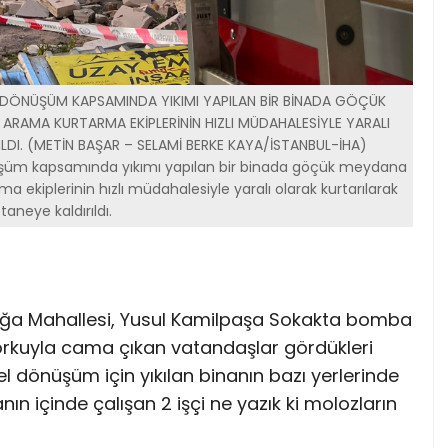
 DÖNÜŞÜM KAPSAMINDA YIKIMI YAPILAN BİR BİNADA GÖÇÜK
, ARAMA KURTARMA EKİPLERİNİN HIZLI MÜDAHALESİYLE YARALI
DI. (METİN BAŞAR – SELAMİ BERKE KAYA/İSTANBUL-İHA)
üşüm kapsamında yıkımı yapılan bir binada göçük meydana
ma ekiplerinin hızlı müdahalesiyle yaralı olarak kurtarılarak
taneye kaldırıldı.
ağa Mahallesi, Yusul Kamilpaşa Sokakta bomba
 korkuyla cama çıkan vatandaşlar gördükleri
l dönüşüm için yıkılan binanın bazı yerlerinde
n içinde çalışan 2 işçi ne yazık ki molozların