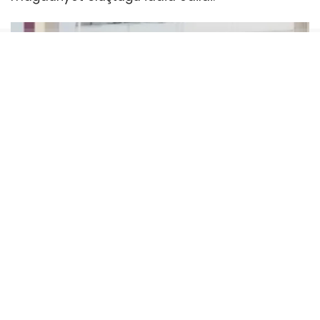
Soruşturma dosyasında, Haluk Levent’in
asistanının hesabına dernekten milyonlarca
liralık para aktarıldığı, bazı hesaplarda yüksek
tutarlı bahis hareketleri tespit edildiği ve mali
işlemlerin detaylı şekilde incelendiği öne
sürüldü. Savcılık, bu iddialar doğrultusunda