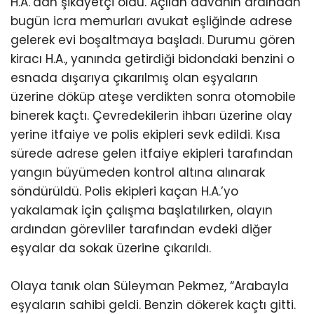
H.A.’dan şikayetçi oldu. Açılan davanın ardından
bugün icra memurları avukat eşliğinde adrese
gelerek evi boşaltmaya başladı. Durumu gören
kiracı H.A., yanında getirdiği bidondaki benzini o
esnada dışarıya çıkarılmış olan eşyaların
üzerine döküp ateşe verdikten sonra otomobile
binerek kaçtı. Çevredekilerin ihbarı üzerine olay
yerine itfaiye ve polis ekipleri sevk edildi. Kısa
sürede adrese gelen itfaiye ekipleri tarafından
yangın büyümeden kontrol altına alınarak
söndürüldü. Polis ekipleri kaçan H.A.’yo
yakalamak için çalışma başlatılırken, olayın
ardından görevliler tarafından evdeki diğer
eşyalar da sokak üzerine çıkarıldı.
Olaya tanık olan Süleyman Pekmez, “Arabayla
eşyaların sahibi geldi. Benzin dökerek kaçtı gitti.