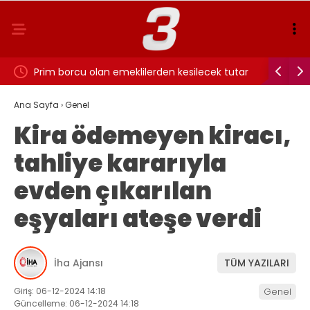
arı tek
Prim borcu olan emeklilerden kesilecek tutar
19.00’da 
netleşti: İşte o rakam
yürek!
Ana Sayfa
›
Genel
Kira ödemeyen kiracı,
tahliye kararıyla
evden çıkarılan
eşyaları ateşe verdi
İha Ajansı
TÜM YAZILARI
Giriş: 06-12-2024 14:18
Genel
Güncelleme: 06-12-2024 14:18