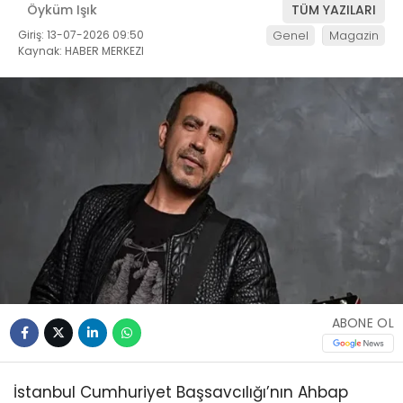
Öyküm Işık
TÜM YAZILARI
Giriş: 13-07-2026 09:50
Genel
Magazin
Kaynak: HABER MERKEZI
ABONE OL
İstanbul Cumhuriyet Başsavcılığı’nın Ahbap